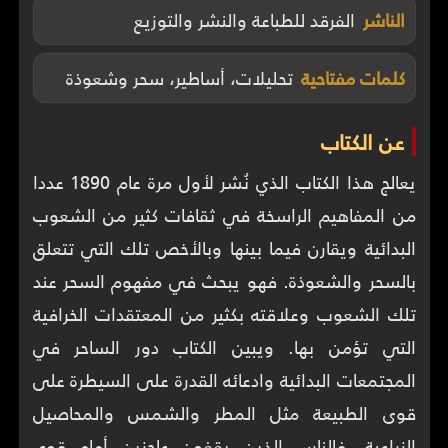
الناشر
الفرقد للطباعة والنشر والتوزيع
كلمات مفتاحية
تحليلات، أساطير، سحر وشعوذة
عن الكتاب
يعالج هذا الكتاب الذي نُشر لأول مرة عام 1890 عددا
من المفاهيم الراسخة في ثقافات كثير من الشعوب
البدائية ويقارن فيما بينها وبالأخص تلك التي تتعلق
بالسحر والشعوذة. فهو يبحث في مفهوم السحر عند
تلك الشعوب وعلاقته بكثير من المعتقدات الخرافية
التي تؤمن بها. ويبين الكتاب دور الساحر في
المجتمعات البدائية وادعائه القدرة على السيطرة على
قوى الطبيعة مثل المطر والشمس والمحاصيل
الزراعية. فالناس الذين يقفون عاجزين أمام قوى