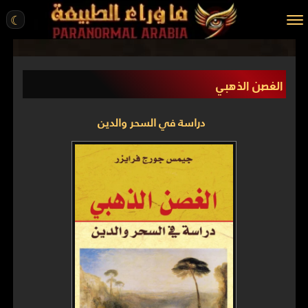
☾
الرئيسية
الغصن الذهبي
مقالات
قصص واقعية
دراسة في السحر والدين
أخبار
تحقيقات
ركن الخيال
كتب
عن الموقع
ENGLISH