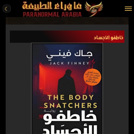
☾
الرئيسية
خاطفو الأجساد
مقالات
قصص واقعية
أخبار
تحقيقات
ركن الخيال
كتب
عن الموقع
ENGLISH