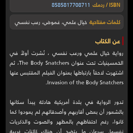
ISBN / ردمك
8585817708711
كلمات مفتاحية
خيال علمي، غموض، رعب نغسي
عن الكتاب
رواية خيال علمي ورعب نفسي ، نُشرت أولاً في
الخمسينيات تحت عنوان The Body Snatchers، ثم
اشتهرت لاحقاً بارتباطها بعنوان الفيلم المقتبس عنها
تدور الرواية في بلدة أمريكية هادئة يبدأ سكانها
بالشعور أن بعض أقاربهم وأصدقائهم لم يعودوا كما
كانوا، رغم احتفاظهم بالمظهر والصوت والذكريات
نفسها. سرعان ما يتضح أن هناك كائنات غريبة