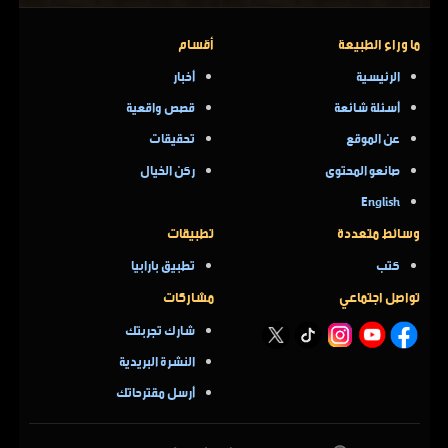
ما وراء الطبيعة
أقسام
الرئيسية
أخبار
أسئلة شائعة
قصص واقعية
عن الموقع
تحقيقات
صانعو المحتوى
ركن الخيال
English
وسائط متعددة
تطبيقات
كتب
تطبيق بارابيا
تواصل اجتماعي
مشاركات
شارك تجربتك
النشرة البريدية
أرسل مقترحاتك