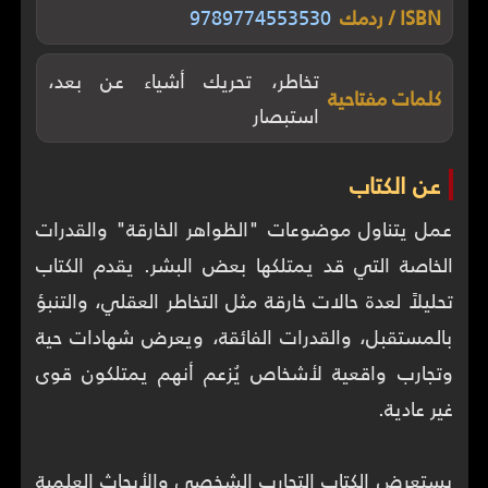
ISBN / ردمك
9789774553530
تخاطر، تحريك أشياء عن بعد،
كلمات مفتاحية
استبصار
عن الكتاب
عمل يتناول موضوعات "الظواهر الخارقة" والقدرات
الخاصة التي قد يمتلكها بعض البشر. يقدم الكتاب
تحليلاً لعدة حالات خارقة مثل التخاطر العقلي، والتنبؤ
بالمستقبل، والقدرات الفائقة، ويعرض شهادات حية
وتجارب واقعية لأشخاص يُزعم أنهم يمتلكون قوى
يستعرض الكتاب التجارب الشخصي والأبحاث العلمية