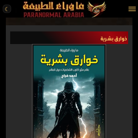
☾
الرئيسية
خوارق بشرية
مقالات
قصص واقعية
أخبار
تحقيقات
ركن الخيال
كتب
عن الموقع
ENGLISH