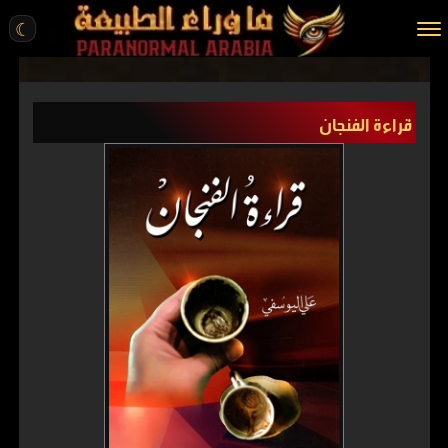
☾
الرئيسية
قراءة الفنجان
مقالات
قصص واقعية
أخبار
تحقيقات
ركن الخيال
كتب
عن الموقع
ENGLISH