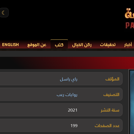
☾
كتب
أخبار
تحقيقات
ركن الخيال
عن الموقع
ENGLISH
المؤلف
راي راسل
التصنيف
روايات رعب
سنة النشر
2021
عدد الصفحات
199