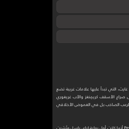
غارث، التي تبدأ عليها علامات غريبة تضع
صراع الأسقف كريمِنغز والأب غريغوري
ي الرعب الصاخب بل في الغموض الأخلاقي
نُشرت رواية The Case Against Satan بلغتها الأصلية الإنجليزية أول مرة عام 1962، وتؤكد Penguin Random House أنها كانت أول رواية لراي راسل ونُشرت