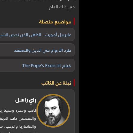
في ذلك العام.
مواضيع متصلة
غابرييل أمورث : الكاهن الذي تحدى الشي
طرد الأرواح في الدين والمعتقد
فيلم The Pope's Exorcist
نبذة عن الكاتب
راي راسل