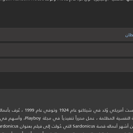
طان
كاتب ومحرر وسيناريست أمريكي وُ
والقصص ذات النزعة النفسية المظلم