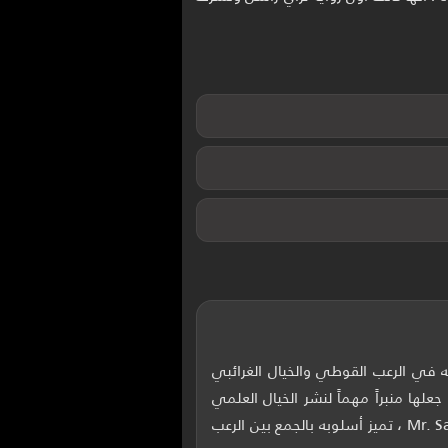
لد في شيكاغو عام 1924 وتوفي عام 1999 ، عُرف بأعماله في الرعب القوطي والخيال الغرائبي
ة ، عمل محرراً تنفيذياً في مجلة Playboy، وأسهم في جعلها منبراً مهماً لنشر الخيال العلمي
والفانتازيا والرعب، من أشهر أعماله قصة Sardonicus التي حُولت إلى فيلم بعنوان Mr. Sardonicus ، تميز أسلوبه بالجمع بين الرعب