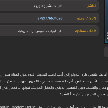
الناشر
دارك للنشر والتوزيع
ISBN / ردمك
9789776634596
كلمات مفتاحية
طرد أرواح، طقوس، رعب، روايات
ي أعادت طقس طرد الأرواح إلى أدب الرعب الحديث، تدور حول الفتاة سوزان 
ية تلبّس شيطاني، أم حالة نفسية يسيء الآخرون فهمها ؟ من خلال 
الإيمان والشك، وبين التفسير الديني والعقل الحديث، قوتها لا تكمن ف