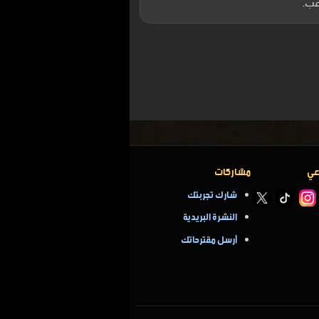
عب.
عي
مشاركات
شارك تجربتك
النشرة البريدية
أرسل مقترحاتك