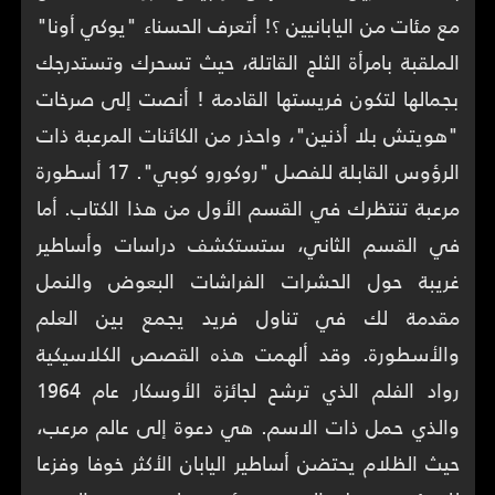
مع مئات من اليابانيين ؟! أتعرف الحسناء "يوكي أونا"
الملقبة بامرأة الثلج القاتلة، حيث تسحرك وتستدرجك
بجمالها لتكون فريستها القادمة ! أنصت إلى صرخات
"هويتش بلا أذنين"، واحذر من الكائنات المرعبة ذات
الرؤوس القابلة للفصل "روكورو كوبي". 17 أسطورة
مرعبة تنتظرك في القسم الأول من هذا الكتاب. أما
في القسم الثاني، ستستكشف دراسات وأساطير
غريبة حول الحشرات الفراشات البعوض والنمل
مقدمة لك في تناول فريد يجمع بين العلم
والأسطورة. وقد ألهمت هذه القصص الكلاسيكية
رواد الفلم الذي ترشح لجائزة الأوسكار عام 1964
والذي حمل ذات الاسم. هي دعوة إلى عالم مرعب،
حيث الظلام يحتضن أساطير اليابان الأكثر خوفا وفزعا