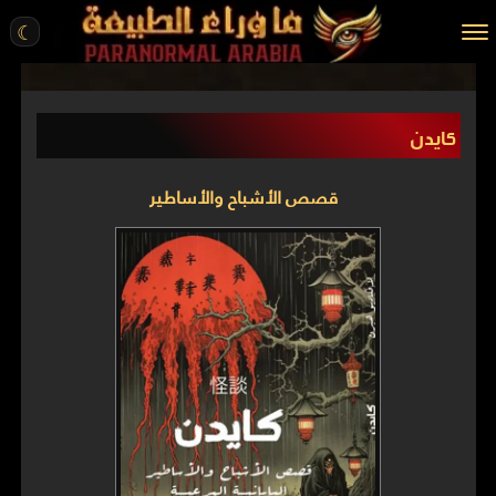
☾
الرئيسية
كايدن
مقالات
قصص واقعية
قصص الأشباح والأساطير
أخبار
تحقيقات
ركن الخيال
كتب
عن الموقع
ENGLISH