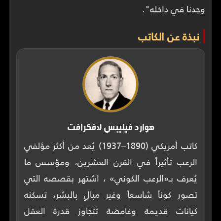
وجدنا في داخله".
نبذة عن الكاتب
هوارد فيليبس لافكرافت
كاتب أمريكي (1890–1937) يُعد من أكثر مؤلفي
الرعب تأثيراً في القرن العشرين، ومؤسس ما
يُعرف بـ«الرعب الكوني» ، اشتهر بقصصه التي
تصور كوناً شاسعاً وغير مبالٍ بالبشر، تسكنه
كيانات قديمة وغامضة تتجاوز قدرة العقل