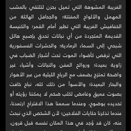
الغريبة المشوهة التي تميل بحزن لتلتقي بالعشب
المهمل والألواح المفتتة؛ والجحافل الهائلة من
الخفافيش الغريبة التي تطير أمام القمر؛ والكنيسة
القديمة المتجردة من أي نباتات تحدق بإصبع هائل
شبحي إلى السماء الرمادية؛ والحشرات الفسفورية
التي ترقص كأضواء الموت تحت أشجار الضباب في
زاوية بعيدة؛ وروائح العفن والنباتات وأشياء غير
واضحة تمتزج بضعف مع الرياح الليلية من عبر الأهوار
والبحار البعيدة؛ والأسوأ من ذلك كله، نباح خافت
بصوت عميق وغامض لكلب ضخم لا يمكننا رؤيته أو
تحديده بوضوح، وعندما سمعنا هذا الاقتراح ارتعدنا،
عندما تذكرنا حكايات الفلاحين؛ لأن الشخص الذي نبحث
عنه، كان قد وُجد في هذا المكان نفسه قبل قرون،