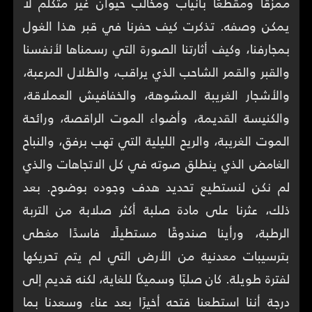
ممزقًا ومقطعًا بأنياب ومخالب حيوان غير متكلم لا
يمكن وصفه. تذكرت كيف حفرنا في قبر هذا الغول
بمجارفنا، وكيف أثارتنا الصورة التي رسمناها لأنفسنا
والقبر والقمر الشاحب الذي يراقب، والظلال المرعبة،
والأشجار الغريبة المشوهة، والخفافيش العملاقة،
والكنيسة القديمة، وأضواء الموت الراقصة، ورائحة
الموت الغريبة، والريح الليلية التي تهب برفق، والنباح
الغامض الذي ينطلق صوته في كل الاتجاهات والذي
لم نكن لنستطيع تحديد هدف وجوده بوضوح. بعد
ذلك، عثرنا على مادة صلبة أكثر صلابة من التربة
الرطبة، ورأينا صندوقًا مستطيلًا فاسدًا مغطى
بترسيبات معدنية من الأرض التي لم يتم تحريكها
لفترة طويلة. كان صلبًا وسميكًا للغاية، لكنه قديم إلى
درجة أننا استطعنا فتحه أخيرًا بعد عناء وسعدنا بما