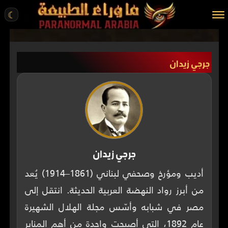
☾
الرئيسية
جرجي زيدان
مقالات
قصص واقعية
أخبار
تحقيقات
ركن الخيال
جرجي زيدان
كتب
أديب ومؤرخ وصحفي لبناني (1861–1914) يُعد
من أبرز رواد النهضة العربية الحديثة. انتقل إلى
عن الموقع
مصر في شبابه وأسّس مجلة الهلال الشهيرة
ENGLISH
عام 1892، التي أصبحت واحدة من أهم المنابر