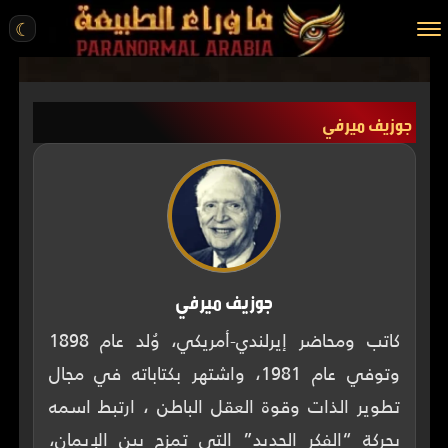
☾
الرئيسية
جوزيف ميرفي
مقالات
قصص واقعية
أخبار
تحقيقات
ركن الخيال
جوزيف ميرفي
كتب
كاتب ومحاضر إيرلندي-أمريكي، وُلد عام 1898
وتوفي عام 1981، واشتهر بكتاباته في مجال
عن الموقع
تطوير الذات وقوة العقل الباطن ، ارتبط اسمه
ENGLISH
بحركة “الفكر الجديد” التي تمزج بين الإيمان،