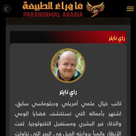
☾
الرئيسية
راي نايلر
مقالات
قصص واقعية
أخبار
تحقيقات
ركن الخيال
راي نايلر
كتب
كاتب خيال علمي أمريكي ودبلوماسي سابق،
اشتهر بأعماله التي تستكشف قضايا الوعي
عن الموقع
والذكاء غير البشري ومستقبل التكنولوجيا. لفت
ENGLISH
الأنظار عالمياً بروايته الجبل في البحر التي تناولت