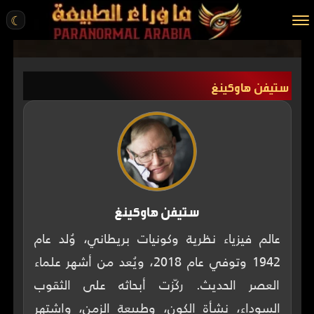
☾
الرئيسية
ستيفن هاوكينغ
مقالات
قصص واقعية
أخبار
تحقيقات
ركن الخيال
ستيفن هاوكينغ
كتب
عالم فيزياء نظرية وكونيات بريطاني، وُلد عام
1942 وتوفي عام 2018، ويُعد من أشهر علماء
عن الموقع
العصر الحديث. ركّزت أبحاثه على الثقوب
ENGLISH
السوداء، نشأة الكون، وطبيعة الزمن، واشتهر