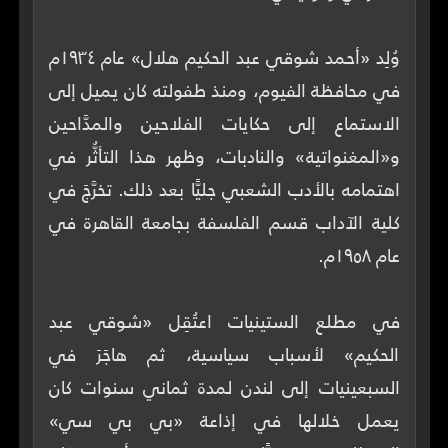
وُلِد «أحمد شوقي عبد الحكيم هلال» عام ١٩٣٤م
في محافظة الفيوم، ومنذ طفولته كان يميل إلى
الاستماع إلى حكايات الفلاحين والمدَّاحين
و«المغنواتية» والنادبات، وظهر هذا التأثُّر في
اهتمامه بالأدب الشعبي جليًّا بعد ذلك. تخرَّجَ في
كلية الآداب قسم الفلسفة بجامعة القاهرة في
في مطلع الستينيات اعتُقِل «شوقي عبد
الحكيم» لأسباب سياسية، ثم هاجَرَ في
السبعينيات إلى لندن لمدة ثماني سنوات كان
يعمل خلالها في إذاعة «بي بي سي»