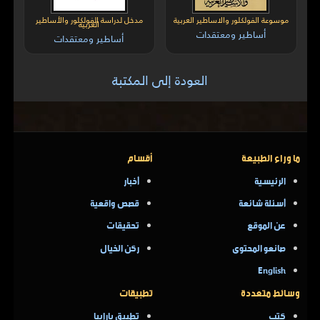
موسوعة الفولكلور والاساطير العربية
مدخل لدراسة الفولكلور والأساطير
العربية
أساطير ومعتقدات
أساطير ومعتقدات
العودة إلى المكتبة
ما وراء الطبيعة
أقسام
الرئيسية
أخبار
أسئلة شائعة
قصص واقعية
عن الموقع
تحقيقات
صانعو المحتوى
ركن الخيال
English
وسائط متعددة
تطبيقات
كتب
تطبيق بارابيا