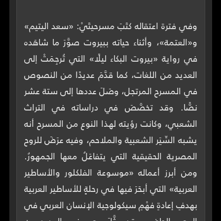
وفي فترة اعتقاله كتَبَ مسرحيتَيْ: «سعد اليتيم»
و«العتمة»، وأثناء حياته ببيروت صوَّرَ ما شاهَده
في رواية «بيروت البكاء ليلًا» التي تُرجِمَتْ إلى
العديد من اللغات، كما قدَّمَ عديدًا من النصوص
في المسرح المرتجل، وصَلَ عددها إلى ستة عشر
نصًّا. وقد تخصَّصَ في دراساته في التراث
الشعبي، وكانت رؤيته لهذا النوع من المسرح أنه
يشبه السِّيَر الشعبية والملاحم، وفيه عرَضَ للروح
المصرية الحقيقية التي يتفاعَلُ معها الجمهورُ.
ومن أبرز أعماله «موسوعة الفلكلور والأساطير
العربية» التي أبحَرَ فيها في رحلةٍ للأساطير العربية
بهدفِ إعادةِ فهْمِ سيكولوجية الإنسان العربي في
العصر الحاضر. وقد مثَّلَ مصر في العديد من