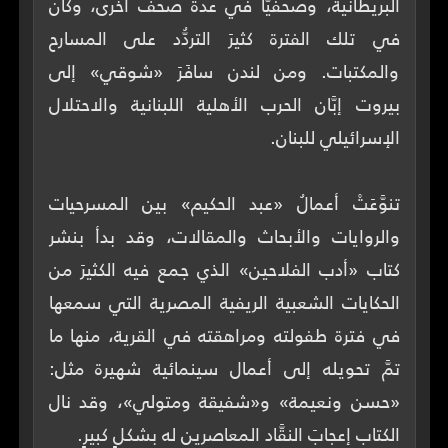
البريطانية، وصحفيًّا في عدة صحف أخرى، وكان
في تلك الفترة كثيرَ التردُّد على المسارح
والمكتبات. ومن لندن سافَرَ «شوقي» إلى
بيروت إبَّان الحرب الأهلية اللبنانية والاحتلال
تنوَّعَتْ أعمالُ «عبد الحكيم» بين المسرحيات
والروايات والأبحاث والمقالات، وقد بدأ بنشر
كتاب «أدب الفلاحين» الذي جمع فيه الكثيرَ من
الحكايات الشعبية الريفية المصرية التي سمعها
في فترة طفولته ومراهقته في القرية، منها ما
تمَّ تحويله إلى أعمال سينمائية شهيرة مثل:
«حسن ونعيمة» و«شفيقة ومتولي»، وقد نال