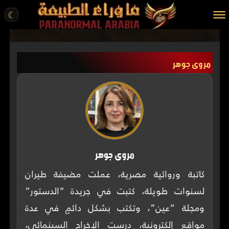
☾
الرئيسية
مروى جوهر
مقالات
قصص واقعية
أخبار
تحقيقات
ركن الخيال
مروى جوهر
كتب
كاتبة وروائية مصرية، عملت مضيفة طيران
لسنوات طويلة، كتبت في جريدة “الدستور”
عن الموقع
ومجلة “عين”، وتكتب بشكل دائمٍ في عدة
ENGLISH
مواقع إلكترونية، درست الإخراج السينمائي،