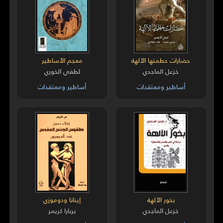
حضارات حطمتها الآلهة
معجم الأساطير
خزعل الماجدي
لطفي الخوري
أساطير ومعتقدات
أساطير ومعتقدات
بخور الآلهة
إينانا ودوموزي
خزعل الماجدي
بربارا كريمر