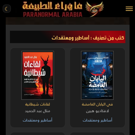
☾
الرئيسية
كتب من تصنيف : أساطير ومعتقدات
مقالات
قصص واقعية
أخبار
تحقيقات
ركن الخيال
كتب
في اليابان الغامضة
لقاءات شيطانية
لافكاديو هيرن
منال عبد الحميد
عن الموقع
أساطير ومعتقدات
أساطير ومعتقدات
ENGLISH