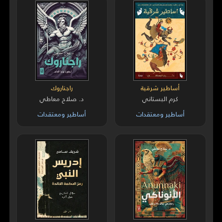
أساطير شرقية
راجناروك
كرم البستاني
د. صلاح معاطي
أساطير ومعتقدات
أساطير ومعتقدات