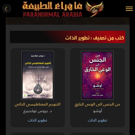
☾
الرئيسية
كتب من تصنيف : تطوير الذات
مقالات
قصص واقعية
أخبار
تحقيقات
ركن الخيال
كتب
من الجنس الى الوعي الخارق
التنويم المغناطيسي الذاتي
أوشو
د. بروس غولدبيرغ
عن الموقع
تطوير الذات
تطوير الذات
ENGLISH