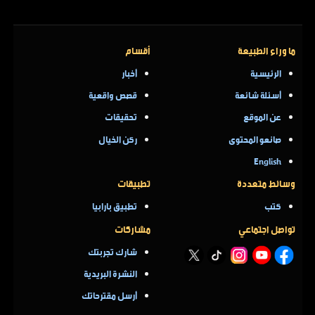
ما وراء الطبيعة
أقسام
الرئيسية
أخبار
أسئلة شائعة
قصص واقعية
عن الموقع
تحقيقات
صانعو المحتوى
ركن الخيال
English
وسائط متعددة
تطبيقات
كتب
تطبيق بارابيا
تواصل اجتماعي
مشاركات
شارك تجربتك
النشرة البريدية
أرسل مقترحاتك