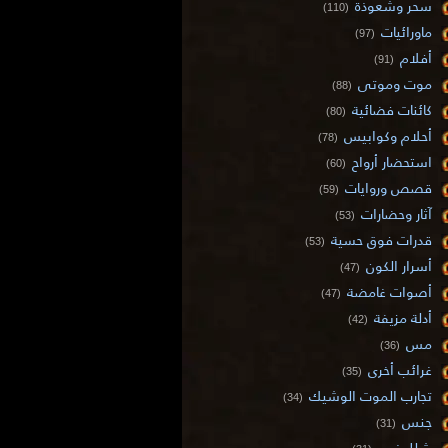
سحر وشعوذة
(110)
ماورائيات
(97)
أفلام
(91)
موت وموتى
(88)
كائنات فضائية
(80)
أحلام وكوابيس
(78)
استحضار أرواح
(60)
قصص وروايات
(59)
آثار وحضارات
(53)
قدرات فوق حسية
(53)
أسرار الكون
(47)
أصوات غامضة
(47)
أدلة مزيفة
(42)
مس
(36)
غرائب أخرى
(35)
تجارب الموت الوشيك
(34)
جنس
(31)
شلل نوم