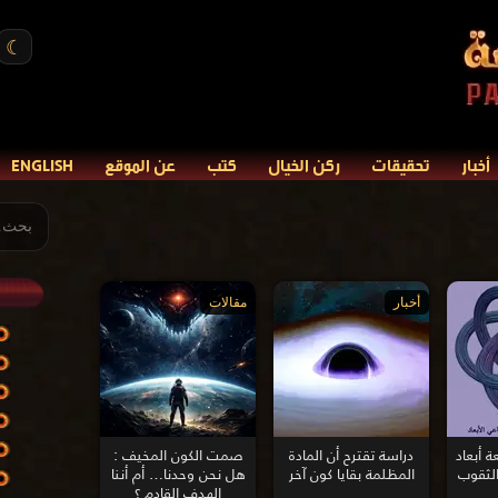
☾
أخبار
تحقيقات
ركن الخيال
كتب
عن الموقع
ENGLISH
أخبار
مقالات
 أبعاد
دراسة تقترح أن المادة
صمت الكون المخيف :
الثقوب
المظلمة بقايا كون آخر
هل نحن وحدنا… أم أننا
الهدف القادم ؟