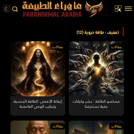
☾
الرئيسية
تصنيف : طاقة حيوية (12)
مقالات
مقالات
مقالات
قصص واقعية
أخبار
تحقيقات
ركن الخيال
كتب
مصاصو الطاقة : بشر وكيانات
إيقاظ الأفعى: الطاقة الجنسية
خفية تستنزفنا
وتجارب الوعي الغامضة
عن الموقع
ENGLISH
مقالات
مقالات