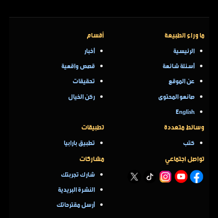
ما وراء الطبيعة
أقسام
الرئيسية
أخبار
أسئلة شائعة
قصص واقعية
عن الموقع
تحقيقات
صانعو المحتوى
ركن الخيال
English
وسائط متعددة
تطبيقات
كتب
تطبيق بارابيا
تواصل اجتماعي
مشاركات
شارك تجربتك
النشرة البريدية
أرسل مقترحاتك