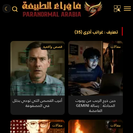
☾
الرئيسية
تصنيف : غرائب أخرى (35)
مقالات
مقالات
قصص واقعية
قصص واقعية
أخبار
تحقيقات
ركن الخيال
كتب
حين خرج الرعب من روبوت
أغرب القصص التي توحي بخلل
المحادثة : رسالة GEMINI
في المصفوفة
الغامضة
عن الموقع
ENGLISH
مقالات
مقالات