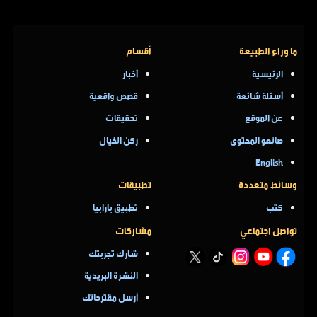
ما وراء الطبيعة
أقسام
الرئيسية
أخبار
أسئلة شائعة
قصص واقعية
عن الموقع
تحقيقات
صانعو المحتوى
ركن الخيال
English
وسائط متعددة
تطبيقات
كتب
تطبيق بارابيا
تواصل اجتماعي
مشاركات
شارك تجربتك
النشرة البريدية
أرسل مقترحاتك