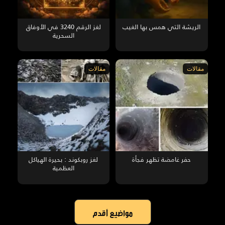
الريشة التي همس بها الغيب
لغز الرقم 3240 في الأوفاق
السحرية
مقالات
مقالات
حفر غامضة تظهر فجأة
لغز روبكوند : بحيرة الهياكل
العظمية
مواضيع أقدم