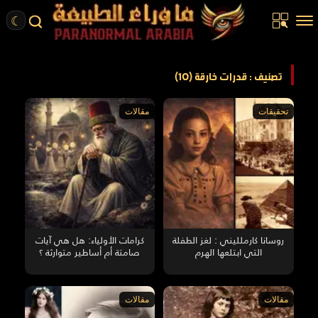
☾
الرئيسية
تصنيف : قدرات خارقة (10)
مقالات
تحقيقات
مقالات
قصص واقعية
أخبار
تحقيقات
ركن الخيال
كتب
روسانا كارملليني : لغز الطفلة
كرامات الأولياء: هل هي آيات
التي ابتلعها الهرم
صامتة أم أساطير متوارثة ؟
عن الموقع
ENGLISH
مقالات
مقالات