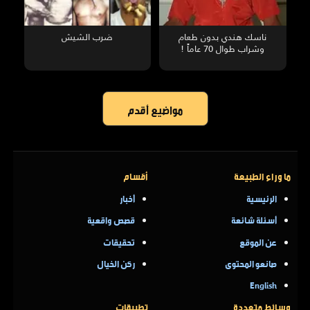
ناسك هندي بدون طعام
ضرب الشيش
وشراب طوال 70 عاماً !
مواضيع أقدم
ما وراء الطبيعة
أقسام
الرئيسية
أخبار
أسئلة شائعة
قصص واقعية
عن الموقع
تحقيقات
صانعو المحتوى
ركن الخيال
English
وسائط متعددة
تطبيقات