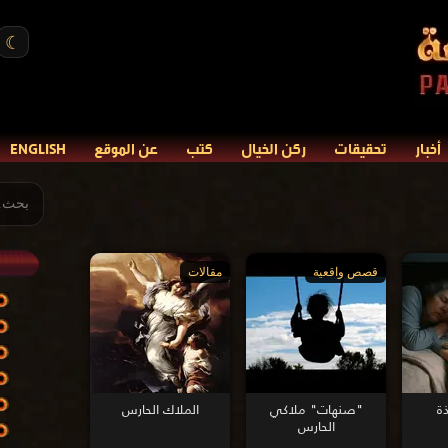
☾
أخبار
تحقيقات
ركن الخيال
كتب
عن الموقع
ENGLISH
قصص واقعية
مقالات
ذة
"صنهات" ملاكي
الملاك الحارس
الحارس