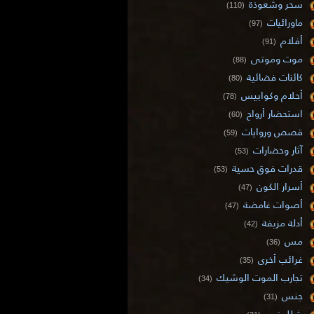
سحر وشعوذة
(110)
ماورائيات
(97)
أفلام
(91)
موت وموتى
(88)
كائنات فضائية
(80)
أحلام وكوابيس
(78)
استحضار أرواح
(60)
قصص وروايات
(59)
آثار وحضارات
(53)
قدرات فوق حسية
(53)
أسرار الكون
(47)
أصوات غامضة
(47)
أدلة مزيفة
(42)
مس
(36)
غرائب أخرى
(35)
تجارب الموت الوشيك
(34)
جنس
(31)
شلل نوم