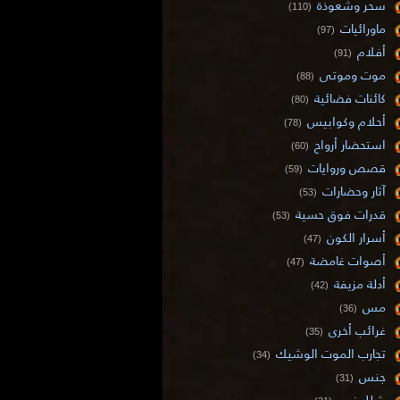
سحر وشعوذة
(110)
ماورائيات
(97)
أفلام
(91)
موت وموتى
(88)
كائنات فضائية
(80)
أحلام وكوابيس
(78)
استحضار أرواح
(60)
قصص وروايات
(59)
آثار وحضارات
(53)
قدرات فوق حسية
(53)
أسرار الكون
(47)
أصوات غامضة
(47)
أدلة مزيفة
(42)
مس
(36)
غرائب أخرى
(35)
تجارب الموت الوشيك
(34)
جنس
(31)
شلل نوم