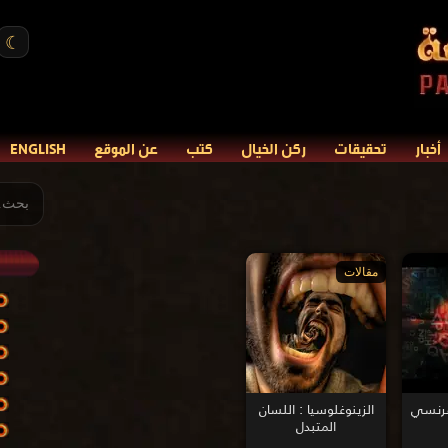
☾
أخبار
تحقيقات
ركن الخيال
كتب
عن الموقع
ENGLISH
مقالات
فرنسي
الزينوغلوسيا : اللسان
المتبدل