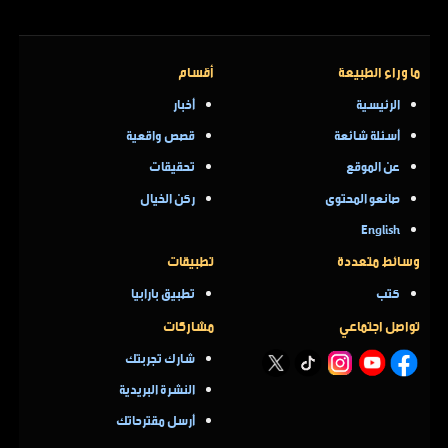
ما وراء الطبيعة
أقسام
الرئيسية
أخبار
أسئلة شائعة
قصص واقعية
عن الموقع
تحقيقات
صانعو المحتوى
ركن الخيال
English
وسائط متعددة
تطبيقات
كتب
تطبيق بارابيا
تواصل اجتماعي
مشاركات
شارك تجربتك
النشرة البريدية
أرسل مقترحاتك