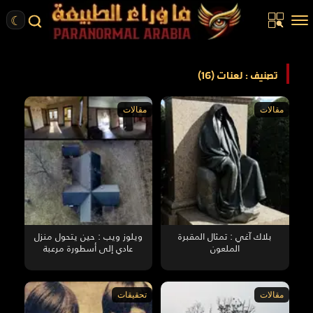
☾
الرئيسية
تصنيف : لعنات (16)
مقالات
مقالات
مقالات
قصص واقعية
أخبار
تحقيقات
ركن الخيال
كتب
بلاك آغي : تمثال المقبرة
ويلوز ويب : حين يتحول منزل
الملعون
عادي إلى أسطورة مرعبة
عن الموقع
ENGLISH
مقالات
تحقيقات