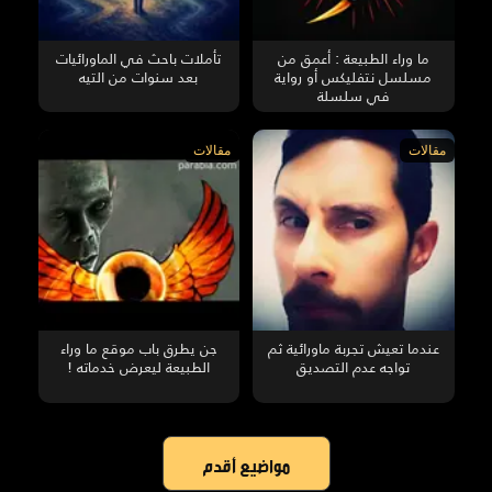
ما وراء الطبيعة : أعمق من
تأملات باحث في الماورائيات
مسلسل نتفليكس أو رواية
بعد سنوات من التيه
في سلسلة
مقالات
مقالات
عندما تعيش تجربة ماورائية ثم
جن يطرق باب موقع ما وراء
تواجه عدم التصديق
الطبيعة ليعرض خدماته !
مواضيع أقدم