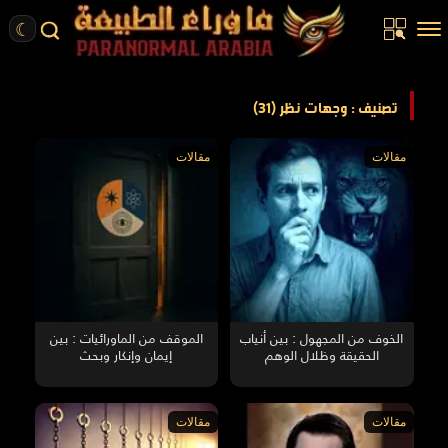
☾
الرئيسية
تصنيف : وجهات نظر (31)
مقالات
مقالات
مقالات
قصص واقعية
أخبار
تحقيقات
ركن الخيال
كتب
الخوف من المجهول : بين أنياب
الموقف من الماورائيات : بين
الحقيقة وظلال الوهم
إيمان وإنكار وبحث
عن الموقع
ENGLISH
مقالات
مقالات