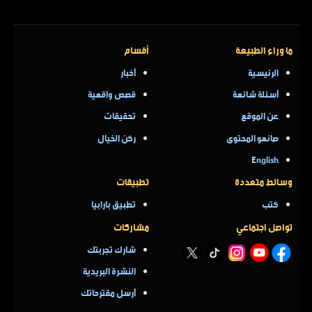
ما وراء الطبيعة
أقسام
الرئيسية
أخبار
أسئلة شائعة
قصص واقعية
عن الموقع
تحقيقات
صانعو المحتوى
ركن الخيال
English
وسائط متعددة
تطبيقات
كتب
تطبيق بارابيا
تواصل اجتماعي
مشاركات
شارك تجربتك
النشرة البريدية
أرسل مقترحاتك