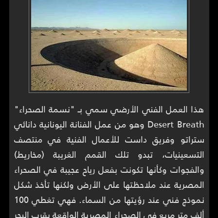
هذا العمل الفني الأرضي سمي بـ "نسمة الصحراء"
Desert Breath وهو من عمل الفنانة اليونانية دانائي
ستراتو وفريق داست للأعمال الفنية في منتصف
التسعينيات، تبدو تلك القمم الغريبة (مخاريط)
والفجوات وكأنها تكونت بفعل رياح عجيبة في الصحراء
المصرية عند ملاحظتها على الأرض ولكنها تأخذ شكل
نموذج فني عند رؤيتها من السماء. فهي تغطي 100
ألف متر مربع في الصحراء المصرية الواقعة بقرب البحر