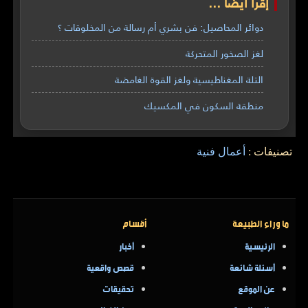
إقرأ أيضاً ...
دوائر المحاصيل: فن بشري أم رسالة من المخلوقات ؟
لغز الصخور المتحركة
التلة المغناطيسية ولغز القوة الغامضة
منطقة السكون في المكسيك
تصنيفات :
أعمال فنية
ما وراء الطبيعة
أقسام
الرئيسية
أخبار
أسئلة شائعة
قصص واقعية
عن الموقع
تحقيقات