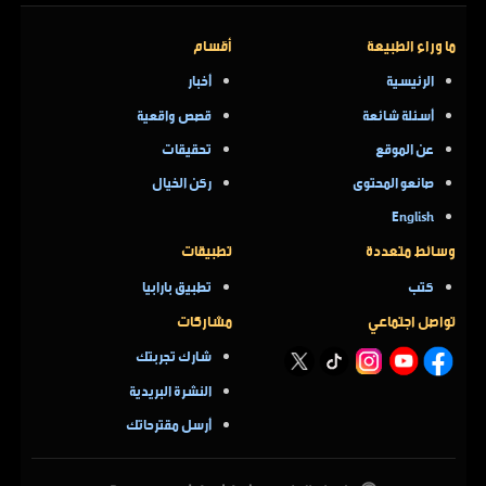
ما وراء الطبيعة
أقسام
الرئيسية
أخبار
أسئلة شائعة
قصص واقعية
عن الموقع
تحقيقات
صانعو المحتوى
ركن الخيال
English
وسائط متعددة
تطبيقات
كتب
تطبيق بارابيا
تواصل اجتماعي
مشاركات
شارك تجربتك
النشرة البريدية
أرسل مقترحاتك