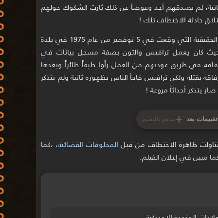
ية، لم يصدقهم أحد وعوضاً عن ذلك ثارت الشكوك حولهم
لاق حادثة الاختطاف تلك !
الفيلم محاولة لإعادة صنع الأحداث القصة الحقيقية التي وقعت في 5 نوفمبر من عام 1975 في بلدة
، حيث كان يعمل ترافيس والتون بصفة مسجل بيانات في
فاقه في طريق عودتهم من العمل رأوا طبقاً طائراً وبعدها
 واتهم الناس رفاقه بقتله ولكن ترافيس فاجأ الناس بظهوره ثانية ولم يتذكر
ر يتذكر أحداثاً مروعة !
+
تقييمات بعد
ساهم بالتقييم
 تناولت ظاهرة الاختطاف من قبل
المخلوقات الفضائية،
،كما
ا مبين في إعلان الفيلم.