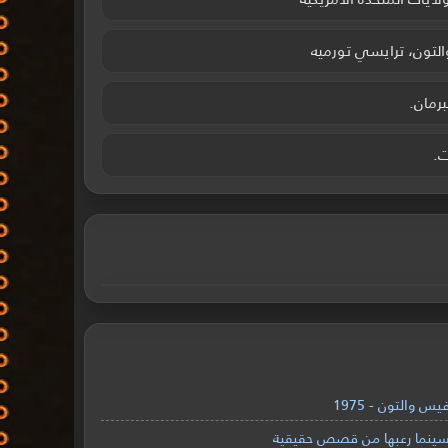
لتون، ترايسي تورميه
برمان.
 والتون - 1975
السينما رعبها من قصص حقيقية