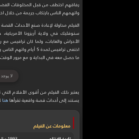
رفاقهم اختطف من قبل المخلوقات الفضائ
واتهمهم الناس بارتكاب جريمة من خلال اخت
سنوفليك في ولاية أريزونا الأمريكية
الأحراش والغابات، ولما كان ترافيس مع ر
اختفى ترافيس لمدة 5 أيام
ما حصل معه في البداية و مع مرور الوقت صا
لا يوجد 
يعتبر ذلك الفيلم من أقوى الأفلام التي
يستند إلى أحداث قصة واقعية تقرأها
هنا
كم
معلومات عن الفيلم
1993 - الولايات المتحدة الامريكية
تاريخ الإنتاج