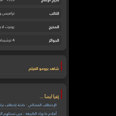
ترافيس وا
الكاتب
روبرت لاي
المخرج
4 ترشيحات.
الجوائز
شاهد برومو الفيلم
إقرأ أيضاً ...
الإختطاف الفضائي : حادثة إختطاف ترافيس
أفلام ما وراء الطبيعة : حين تستلهم 