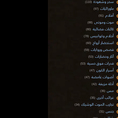
سحر وشعوذة
(110)
ماورائيات
(97)
أفلام
(91)
موت وموتى
(88)
كائنات فضائية
(80)
أحلام وكوابيس
(78)
استحضار أرواح
(60)
قصص وروايات
(59)
آثار وحضارات
(53)
قدرات فوق حسية
(53)
أسرار الكون
(47)
أصوات غامضة
(47)
أدلة مزيفة
(42)
مس
(36)
غرائب أخرى
(35)
تجارب الموت الوشيك
(34)
جنس
(31)
شلل نوم