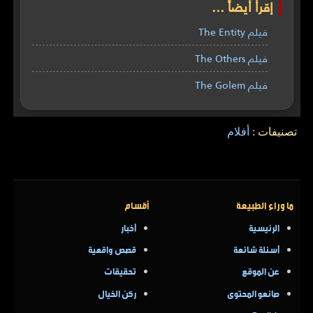
إقرأ أيضاً ...
فيلم The Entity
فيلم The Others
فيلم The Golem
تصنيفات :
أفلام
ما وراء الطبيعة
أقسام
الرئيسية
أخبار
أسئلة شائعة
قصص واقعية
عن الموقع
تحقيقات
صانعو المحتوى
ركن الخيال