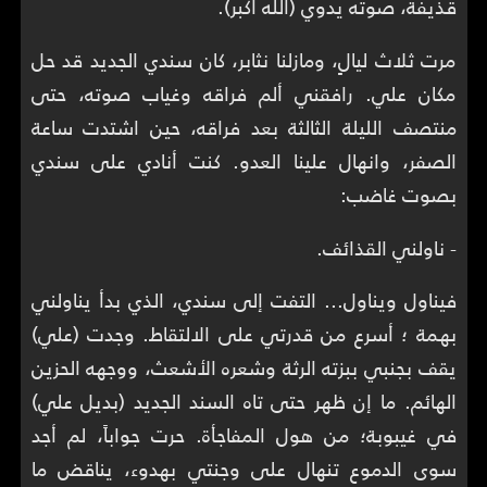
قذيفة، صوته يدوي (الله أكبر).
مرت ثلاث ليالٍ، ومازلنا نثابر، كان سندي الجديد قد حل
مكان علي. رافقني ألم فراقه وغياب صوته، حتى
منتصف الليلة الثالثة بعد فراقه، حين اشتدت ساعة
الصفر، وانهال علينا العدو. كنت أنادي على سندي
بصوت غاضب:
- ناولني القذائف.
فيناول ويناول... التفت إلى سندي، الذي بدأ يناولني
بهمة ؛ أسرع من قدرتي على الالتقاط. وجدت (علي)
يقف بجنبي ببزته الرثة وشعره الأشعث، ووجهه الحزين
الهائم. ما إن ظهر حتى تاه السند الجديد (بديل علي)
في غيبوبة؛ من هول المفاجأة. حرت جواباً، لم أجد
سوى الدموع تنهال على وجنتي بهدوء، يناقض ما