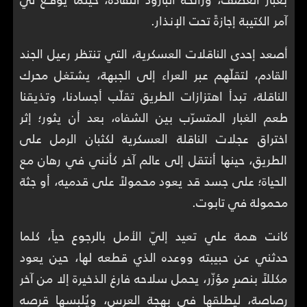
آمر الكتيبة إجازةً تحت الإنذار.
أصعد إحدى الناقلات العسكرية، التي تنتظر رعيل الجند
القادم، لتقلّهم عبر العراء إلى الجبهة، يشتغل محرك
الناقلة، تبدأ اهتزازات الطريق تقلّب أجسادنا، وتذيقنا
طعم الغبار المتسرّب بين الشفاه، بعد أن يثور؛ إثر
اختراق عجلات الناقلة العسكرية لكثبان الرمل على
الطريق، حينها أنتقل إلى عالم آخر كأنني في رهان مع
الحياة؛ على جسد قد يعود محمولاً على قدميه، أو جثة
محمولة في تابوت.
كانت همة علي تعيد إليّ الأمل بالرجوع حياً، كلما
حدثني عن حبيبته ووعده الذي قطعه لها، حين يعود
مكللاً بنصرٍ مؤزّر، يحمل سلاحه فارغ الذخيرة إلا من آخر
رصاصة، ليطلقها في بهجة العرس، ويُلبسها قرصه