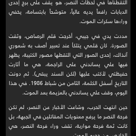
التقطناها في لحظات النصر، هو يقف على برج إحدى
الدبابات رافعاً يديه عالياً، متوشحاً بابتسامة، يخفي
وراءها سكرات الموت.
مددت يدي في جيبي، أخرجت قلم الرصاص، وثقت
الصورة. كان قلمي يتلكأ عند تعبير أصف به شعوري
آنذاك، إحدى الصور التي التقطها مصور الكتيبة، يظهر
فيها علي يساندني على الراجمة، هي ما أثارت
حفيظتي لأكتب عليها (لكن السند يبقى). ثم دونت
التاريخ أسفل الكلمة، الثامن من شباط 1986. في هذا
اليوم، وقف علي يساندني بالعزيمة بعد الموت.
حين انتهت الحرب، وشاعت الأخبار عن النصر، لم تكن
فرحة النصر ما يرفع معنويات المقاتلين في الجبهة، بل
كانت ثمة فرحة مواربة، تقف وراء فرحة النصر، هي
الخلاص من جحيم الموت.