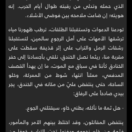
الذي حمله وتدلى من رقبته طوال أيام الحرب. إنه
هويته؛ إن ضاعت ملامحه بين فوضى الأشلاء.
تودعنا الدعوات وتستقبلنا الطلقات، ترطب ظهورنا مياه
ترشقها الأمهات على أمل الرجوع سالمين، لتستقبلنا
رشقات الرمل والتراب على إثر قذيفة سقطت على
مقربة منا، ريثما نصل الخندق، نلقي بأجسادنا إلى حفر
الخنادق كأننا في سباق مع الموت، ما إن يهدأ القصف
المدفعي، معلناً انتهاء شوط من المعركة، وخلو
الساحة، حتى ينتفض عليّ من مكانه في الخندق، يجر
بيدي صادحاً على الرفاق:
- هل ثمة ما نأكله، بطني خاوٍ، سيقتلني الجوع.
ينتفض المقاتلون، وقد اختلط بينهم الآمر والمأمور،
فثمة من خلع نجومه ودفنها تحت التراب؛ خوفا من