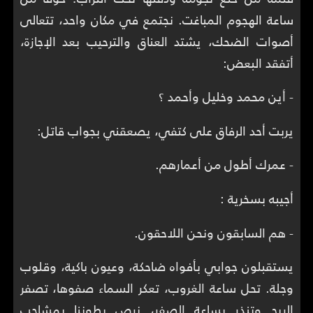
ساعة الهجوم المباغت. نجتمع في مكان واحد، تتعالى
أصوات الضحك، يشتد العناق والترحيب بعد الإجازة،
أتفقد البعض:
- أين محمد وخليل وأحمد ؟
يربت أحد الرفاق على كتفي، يصعقني بجواب قاتل:
- عمرك أطول من أعمارهم.
أجيبه بسخرية :
- هم السابقون ونحن اللاحقون.
يستقبلون جوابي بأفواه ضاحكة، وعيون باكية، وقلوب
وجلة. تحل ساعة الغروب، تعكر السماء صفوها، تصفر
الريح وتنذر بساعة الصفر، نرص بطوننا بمشاجب