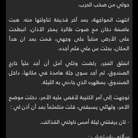
حولي من صخب الحرب.
انتهت المواجهة، بعد آخر قذيفة تناولتها منه. هبت
عاصفة دخان مع صوت طائرة يمخر الآذان، انبطحت
على الأرض منكباً على وجهي، قمت بعد ان هدأ
المكان، بحثت عن علي فلم أجده.
انفلق الفجر، ركضت وكلي أمل أن أجد علياً خارج
الصندوق، لم أجد سوى جثة هامدة في مكانها، داخل
الصندوق، بمظهره الذي جاءني به الليلة.
توجهت إلى آمر الكتيبة لأقص عليه الأمر، دخلت موضع
الآمر، ولهاثي يسبقني، قلت متلعثماً بعد أن أذن لي :
- كان برفقتي ليلة أمس ناولني القذائف.
سألني باستغراب :