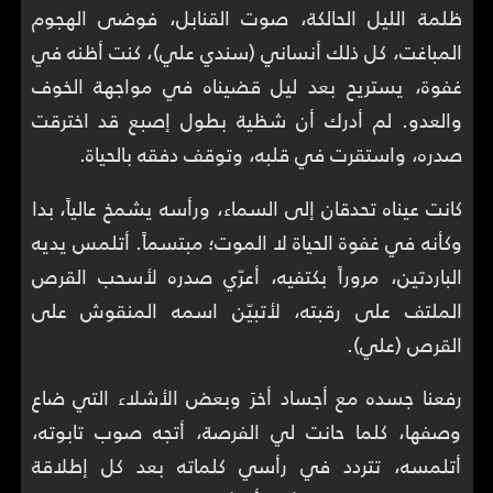
ظلمة الليل الحالكة، صوت القنابل، فوضى الهجوم
المباغت، كل ذلك أنساني (سندي علي)، كنت أظنه في
غفوة، يستريح بعد ليل قضيناه في مواجهة الخوف
والعدو. لم أدرك أن شظية بطول إصبع قد اخترقت
صدره، واستقرت في قلبه، وتوقف دفقه بالحياة.
كانت عيناه تحدقان إلى السماء، ورأسه يشمخ عالياً، بدا
وكأنه في غفوة الحياة لا الموت؛ مبتسماً. أتلمس يديه
الباردتين، مروراً بكتفيه، أعرّي صدره لأسحب القرص
الملتف على رقبته، لأتبيّن اسمه المنقوش على
القرص (علي).
رفعنا جسده مع أجساد أخرَ وبعض الأشلاء التي ضاع
وصفها، كلما حانت لي الفرصة، أتجه صوب تابوته،
أتلمسه، تتردد في رأسي كلماته بعد كل إطلاقة