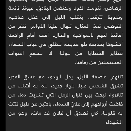
الرصاص، نتوسد الخوذ ونحتضن البنادق. عيوننا نائمة
وقلوبنا تترقب، ينقلب الليل إلى حفل صاخب،
الفوضى تعمّ المكان، تنهال علينا الأوامر. ننفر من
أماكننا لنهم بالمواجهة والقتال. أقف أمام الراجمة
أحشوها بقذيفة تلو قذيفة، تنطلق في عباب السماء،
تتطاير الشظايا من حولِنا، لا نسمع أصوات
المستغيثين من رفاقنا.
تنتهي عاصفة الليل، يحل الهدوء مع غسق الفجر،
تشرق الشمس علينا بنهار جديد، نلم به أشلاء من
تناثروا، نبحث بين كثبان الرمل التي تشربت دماء من
فاضت أرواحهم إلى عليّ السماء، باحثين عن دليل نثبّت
به قلوبنا، كي نصدق أن فلان قد مات، وهو من
الشهداء.