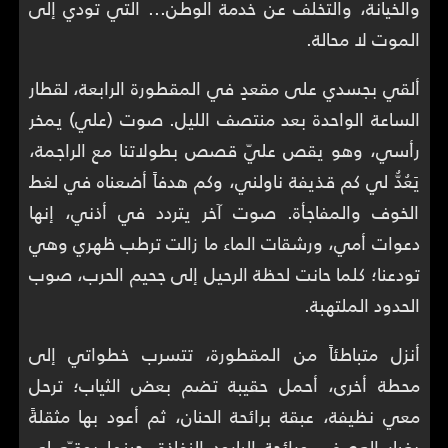
والخيانة، والتخلف عن خدمة الوطن... التي تودي إلى
الموت لا محالة.
ألقي بجسدي على مقعدٍ في المقطورة الرابعة، لقطار
الساعة الواحدة بعد منتصف الليل. صوت (علي) يمخر
رأسي، وهو يقص عليّ قصص بطولاتنا مع الراجمة،
يَعُدُّ لي كم قذيفة ناولني، وكم هدفاً أضعناه في لغط
الخوف والمفاجأة. صوت آخر يتردد في أذني، إنها
دعوات أمي، ورشقات الماء ما زالت ترطب ظهري وهي
تودعنا؛ كلما حانت لحظة الرحيل إلى جحيم الحرب، صوب
الحدود الملتهبة.
أنزل متباطئاً من المقطورة، تتسرب خطواتي إلى
محطة أخرى، أحمل حقيبة تضم بعض الثياب؛ ترحل
معي نظيفة، عبقة برائحة الحنان، ثم أعود بها مثقلةً
بغبار العصف، ورائحة البارود النفاذة، حينما يوقـّع لي