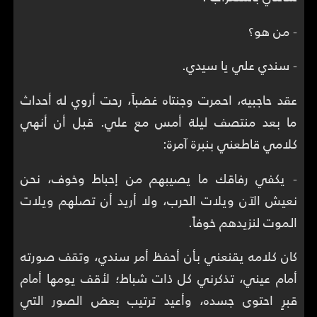
- من هو؟
- سندي علي يا سيدي.
عقد حاجبيه، احمرت وجنتاه غضباً، رحت أروي له أحداث
ما بعد منتصف ليلة أمس مع علي. قبل أن أنهي
كلامي قاطعني بنبرة آمرة:
- يكفي رفاقك ما يصيبهم من إحباط وخوف، نحن
نعيش الآن ويلات الحرب، ولا أريد أن تصلهم ويلات
الموت لنزيدهم خوفاً.
كان كلامه يقنعني بأن أحفظ أمر سندي، وتقف صورته
أمام عيني، تذكرني كل ذات شباط؛ لأقف يومها أمام
قبرٍ احتوى جسده، وأعيد ترتيب بعض الصور التي