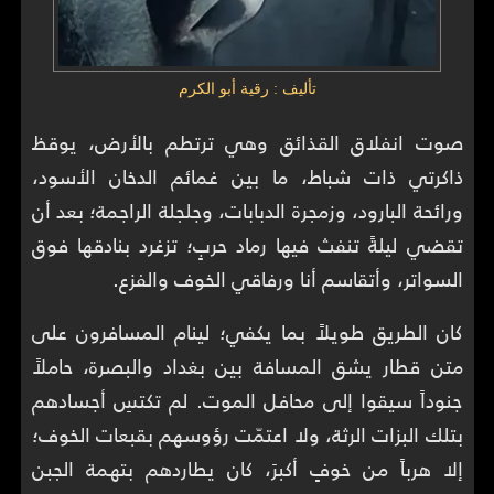
تأليف : رقية أبو الكرم
صوت انفلاق القذائق وهي ترتطم بالأرض، يوقظ
ذاكرتي ذات شباط، ما بين غمائم الدخان الأسود،
ورائحة البارود، وزمجرة الدبابات، وجلجلة الراجمة؛ بعد أن
تقضي ليلةً تنفث فيها رماد حربٍ؛ تزغرد بنادقها فوق
السواتر، وأتقاسم أنا ورفاقي الخوف والفزع.
كان الطريق طويلاً بما يكفي؛ لينام المسافرون على
متن قطار يشق المسافة بين بغداد والبصرة، حاملاً
جنوداً سيقوا إلى محافل الموت. لم تكتسِ أجسادهم
بتلك البزات الرثة، ولا اعتمّت رؤوسهم بقبعات الخوف؛
إلا هرباً من خوفٍ أكبرَ، كان يطاردهم بتهمة الجبن