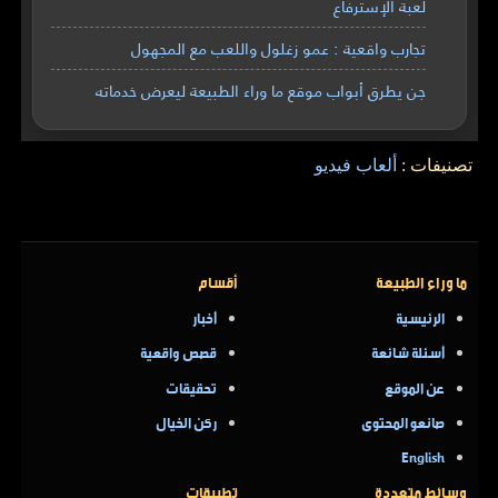
لعبة الإسترفاع
تجارب واقعية : عمو زغلول واللعب مع المجهول
جن يطرق أبواب موقع ما وراء الطبيعة ليعرض خدماته
تصنيفات :
ألعاب فيديو
ما وراء الطبيعة
أقسام
الرئيسية
أخبار
أسئلة شائعة
قصص واقعية
عن الموقع
تحقيقات
صانعو المحتوى
ركن الخيال
English
وسائط متعددة
تطبيقات