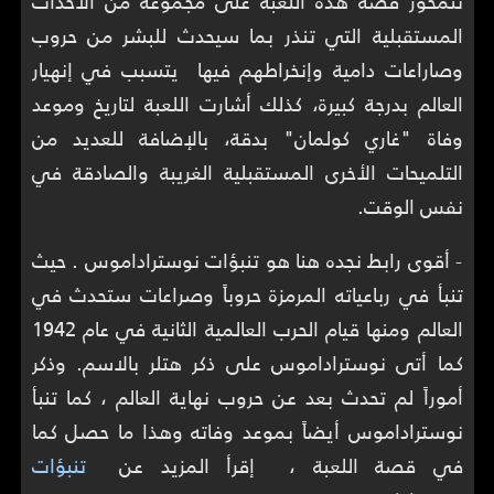
تتمحور قصة هذه اللعبة على مجموعة من الأحداث
المستقبلية التي تنذر بما سيحدث للبشر من حروب
وصاراعات دامية وإنخراطهم فيها يتسبب في إنهيار
العالم بدرجة كبيرة، كذلك أشارت اللعبة لتاريخ وموعد
وفاة "غاري كولمان" بدقة، بالإضافة للعديد من
التلميحات الأخرى المستقبلية الغريبة والصادقة في
نفس الوقت.
- أقوى رابط نجده هنا هو تنبؤات نوستراداموس . حيث
تنبأ في رباعياته المرمزة حروباً وصراعات ستحدث في
العالم ومنها قيام الحرب العالمية الثانية في عام 1942
كما أتى نوستراداموس على ذكر هتلر بالاسم. وذكر
أموراً لم تحدث بعد عن حروب نهاية العالم ، كما تنبأ
نوستراداموس أيضاً بموعد وفاته وهذا ما حصل كما
في قصة اللعبة ، إقرأ المزيد عن
تنبؤات