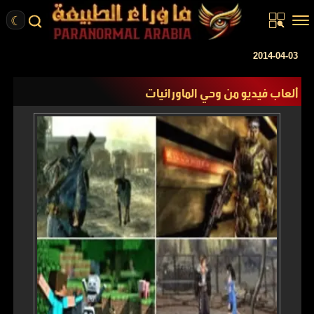
☾
الرئيسية
2014-04-03
مقالات
ألعاب فيديو من وحي الماورائيات
قصص واقعية
أخبار
تحقيقات
ركن الخيال
كتب
عن الموقع
ENGLISH