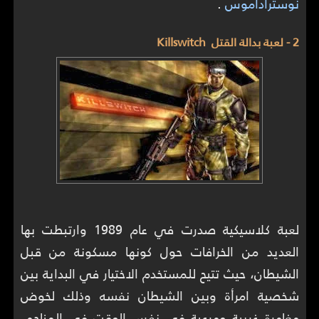
نوستراداموس
.
2 - لعبة بدالة القتل Killswitch
لعبة كلاسيكية صدرت في عام 1989 وارتبطت بها
العديد من الخرافات حول كونها مسكونة من قبل
الشيطان، حيث تتيح للمستخدم الاختيار في البداية بين
شخصية امرأة وبين الشيطان نفسه وذلك لخوض
مغامرة غريبة ومرعبة في نفس الوقت في المناجم،