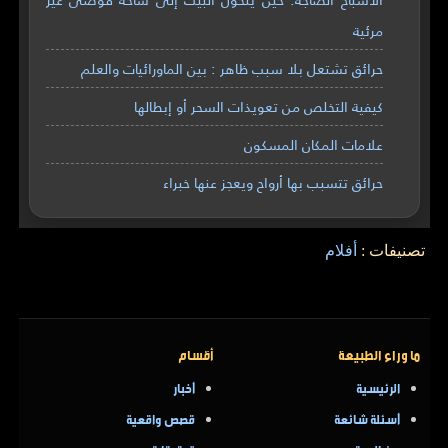
مرئية
حرائق تشتعل بلا سبب ظاهر : بين الماورائيات والعلم
كيفية التخلص من تعويذات السحر أو إبطالها
علامات المكان المسكون
حرائق تتسبب بها أرواح ويعجز عنها خبراء
تصنيفات :
أفلام
ما وراء الطبيعة
أقسام
الرئيسية
أخبار
أسئلة شائعة
قصص واقعية