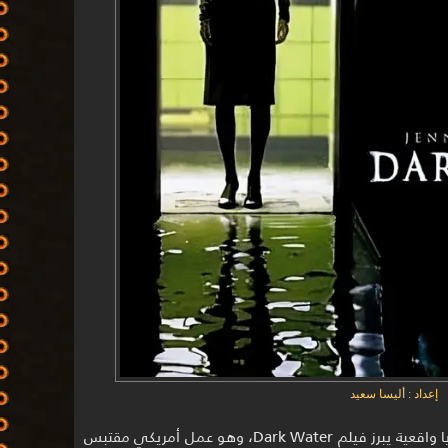
إعداد : أليسا سعيد
من بين أفلام الرعب التي تتقاطع مع قضايا واقعية يبرز فيلم Dark Water، وهو عمل أمريكي مقتبس