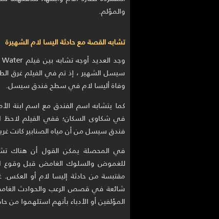
والمؤلم.
تشابه القصة مع حادثة اليسا لام الشهيرة
وجد العديد أوجه تشابه بين فيلم Dark Water و
سيسل الشهير ، إذ تم في الفيلم غرق الط
وفاة أليسا لام في سطح فندق سيسل.
كما يتشابه اسم الفندق مع اسم ابنة الأ
في شكاوى السكان؛ ففي الفيلم لاحظ السك
فندق سيسل من أن مياه الصنابير كانت غريب
في المحصلة يمكن القول أن هناك تشابه
للغموض والسلوك الغامض قبل وقوع الحا
مقتبسة من حادثة إليسا لام أو العكس. غا
شائعة في قصص الرعب والحوادث الغامضة
المؤلفين أو الأدباء بأنهم استلهموا من حادث