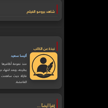
شاهد برومو الفيلم
نبذة عن الكاتب
أليسا سعيد
منذ نعومة أظافرها 
يطرحه، وبعد انتهاء در
قارئة حيث ساهمت بع
الغامضة.
إقرأ أيضاً ...