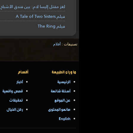
لغز مقتل إليسا لام: بين فندق الأشباح
فيلم A Tale of Two Sisters
فيلم The Ring
تصنيفات :
أفلام
ما وراء الطبيعة
أقسام
الرئيسية
أخبار
أسئلة شائعة
قصص واقعية
عن الموقع
تحقيقات
صانعو المحتوى
ركن الخيال
English