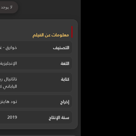
لا يوجد 
معلومات عن الفيلم
خوارق - غ
التصنيف
الإنجليزية
اللغة
ناثانيال 
كتابة
الياباني
تود هاينز
إخراج
2019
سنة الإنتاج