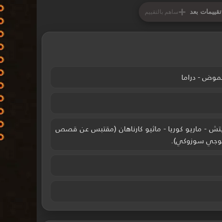
+
تقييمات بعد
ساهم بالتقييم
موض - دراما
ريتش - ماريو كوريا - ماثيو كارناهان (مقتبس عن قصص
 كوجي سوزوكي).