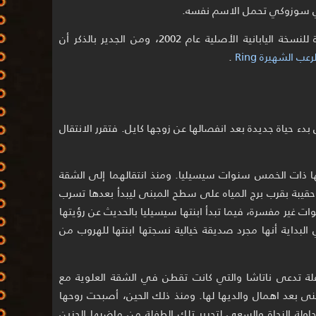
ي سوزوكي تحمل الاسم نفسه.
يعد الفيلم الذي أنتج في عام 2019 إعادة للنسخة اليابانية الأصلية عام 2002، ومن الجدير بالذكر أن
عب الشهيرة Ring
.
 بدء حياة جديدة بعد انفصالها عن زوجها كايل. فتقرر الانتقال
ا ذات الخمس سنوات سيسيليا. ومنذ انتقالهما إلى الشقة
ا حقيبة بقرب برج المياه على سطح المبنى ليبدأ بعدها تسرب
 غير مفسرة، فيما تبدأ ابنتها سيسيليا بالحديث عن رؤيتها
البداية أنها مجرد صديقة خيالية نسجتها ابنتها للهروب من
ة تدعى ناتاشا والتي كانت تقطن في الشقة العلوية مع
بنى بعد اهمال والديها لها. ومنذ ذلك الحين، أصبحت روحها
حاولة النجاة والسعي لتحرير تلك الطفلة من ماضيها الحزين