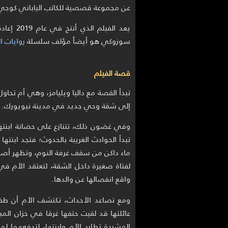
عن مجموعة قصصية للكاتب الياباني كوج
سوزوكي هو أيضاً مؤلف سلسلة
روايات الر
قصة الفيلم
تبدأ القصة مع داليا ويليامز، وهي أم تحاول
إلى شقة وحي جديد في مدينة نيويورك.
وفي غضون ذلك، تتنازع على حضانة ابنته
تبدأ الحوادث الغريبة بالحدوث؛ فتجد ابنته
ماء داكن من سقف غرفة النوم، وتظهر أصوات
لفتاة صغيرة داخل الشقة، لتعتقد الأم في 
واقع انفصالها عن والدها.
ومع تصاعد الأحداث، تكتشف الأم أن طفل
عائلتها قد لقيت حتفها غرقا في خزان الم
المشردة تطارد الأم وابنتها، لتدفعهما لم