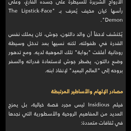
الأرواح الشريرة للسيطرة على جسده الفارغ، وعلى
رأسها كيان مخيف يُعرف بـ "The Lipstick-Face
Demon".
يُكتشف لاحقاً أن والد دالتون، جوش، كان يملك نفس
القدرة في طفولته، لكنه نسيها بعد تدخل وسيطة
روحانية أغلقت "بوابة" تلك الموهبة لديه. ومع تدهور
وضع دالتون، يضطر جوش لاستعادة قدراته والسفر
بروحه إلى "العالم البعيد" لإنقاذ ابنه.
مصادر الإلهام والأساطير المرتبطة
فيلم Insidious ليس مجرد قصة خيالية، بل يمزج
العديد من المفاهيم الروحية والأسطورية التي نجدها
في ثقافات متعددة: