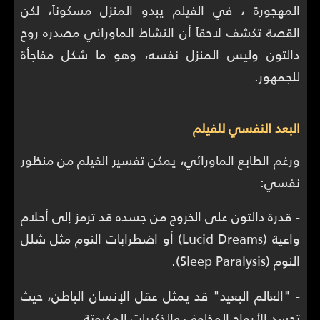
المهجورة ، في الفيلم يبدو المنزل مسكوناً، لكن
القصة تكشف لاحقاً أن النشاط الماورائي مصدره روح
دالتون وليس المنزل نفسه، وهو ما شكل مفاجأة
للجمهور.
البعد النفسي للفيلم
ورغم الطابع الماورائي، يمكن تفسير الفيلم من منظور
نفسي:
- قدرة دالتون على الخروج من جسده قد ترمز إلى أحلام
واعية (Lucid Dreams) أو اضطرابات النوم مثل شلل
النوم (Sleep Paralysis).
- "العالم البعيد" قد يمثل عقل الإنسان الباطن، حيث
تجسد الأرواح المخاوف والذكريات المكبوتة.