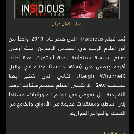
إعداد : كمال غزال
يُعد فيلم Insidious، الذي صدر عام 2010 واحداً من
أبرز أفلام الرعب في العقدين الأخيرين، حيث أرسى
دعائم سلسلة سينمائية ناجحة استمرت لعدة أجزاء.
أخرجه جيمس وان (James Wan) وكتبه لاي وانيل
(Leigh Whannell)، الثنائي الذي اشتهر أيضاً
بسلسلة Saw ، لا يكتفي الفيلم بتقديم مشاهد الرعب
التقليدية، بل يغوص في عوالم الماورائيات، مستنداً
إلى أساطير ومعتقدات قديمة عن الأرواح، والخروج من
الجسد، والعوالم الموازية.