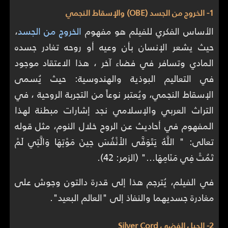
1- الخروج من الجسد (OBE) والإسقاط النجمي
الأساس الفكري للفيلم هو مفهوم
الخروج من الجسد
،
حيث يشعر الإنسان بأن وعيه أو روحه تغادر جسده
المادي وتسافر في فضاء آخر ، هذا الاعتقاد موجود
في التعاليم البوذية والهندوسية: حيث يُسمى
الإسقاط النجمي، ويُعتبر نوعاً من التجربة الروحية ، في
التراث العربي والإسلامي نجد إشارات مبطنة لهذا
المفهوم في أحاديث عن الروح خلال النوم، مثل قوله
تعالى: " اللَّهُ يَتَوَفَّى الأَنْفُسَ حِينَ مَوْتِهَا وَالَّتِي لَمْ
تَمُتْ فِي مَنَامِهَا..." (الزمر: 42).
في الفيلم، يُترجم هذا إلى قدرة دالتون وجوش على
مغادرة جسديهما والنفاذ إلى "العالم البعيد".
2- الحبل الفضي Silver Cord