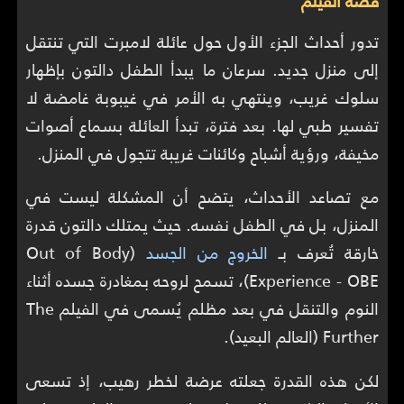
قصة الفيلم
تدور أحداث الجزء الأول حول عائلة لامبرت التي تنتقل
إلى منزل جديد. سرعان ما يبدأ الطفل دالتون بإظهار
سلوك غريب، وينتهي به الأمر في غيبوبة غامضة لا
تفسير طبي لها. بعد فترة، تبدأ العائلة بسماع أصوات
مخيفة، ورؤية أشباح وكائنات غريبة تتجول في المنزل.
مع تصاعد الأحداث، يتضح أن المشكلة ليست في
المنزل، بل في الطفل نفسه. حيث يمتلك دالتون قدرة
خارقة تُعرف بـ
الخروج من الجسد
(Out of Body
Experience - OBE)، تسمح لروحه بمغادرة جسده أثناء
النوم والتنقل في بعد مظلم يُسمى في الفيلم The
Further (العالم البعيد).
لكن هذه القدرة جعلته عرضة لخطر رهيب، إذ تسعى