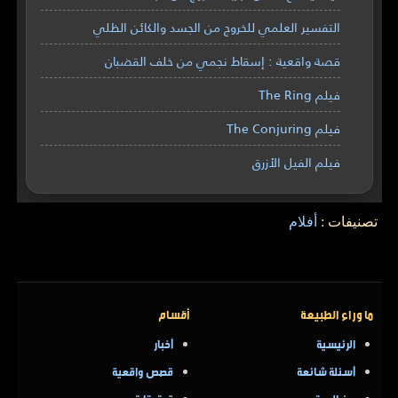
التفسير العلمي للخروج من الجسد والكائن الظلي
قصة واقعية : إسقاط نجمي من خلف القضبان
فيلم The Ring
فيلم The Conjuring
فيلم الفيل الأزرق
تصنيفات :
أفلام
ما وراء الطبيعة
أقسام
الرئيسية
أخبار
أسئلة شائعة
قصص واقعية
عن الموقع
تحقيقات