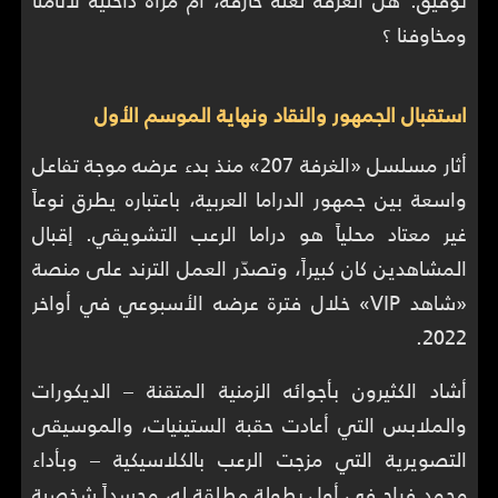
ومخاوفنا ؟
استقبال الجمهور والنقاد ونهاية الموسم الأول
أثار مسلسل «الغرفة 207» منذ بدء عرضه موجة تفاعل
واسعة بين جمهور الدراما العربية، باعتباره يطرق نوعاً
غير معتاد محلياً هو دراما الرعب التشويقي. إقبال
المشاهدين كان كبيراً، وتصدّر العمل الترند على منصة
«شاهد VIP» خلال فترة عرضه الأسبوعي في أواخر
2022.
أشاد الكثيرون بأجوائه الزمنية المتقنة – الديكورات
والملابس التي أعادت حقبة الستينيات، والموسيقى
التصويرية التي مزجت الرعب بالكلاسيكية – وبأداء
محمد فراج في أول بطولة مطلقة له، مجسداً شخصية