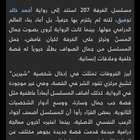
مسلسل الغرفة 207 استند إلى رواية
أحمد خالد
توفيق
، لكنه لم يلتزم بها حرفياً، بل أعاد بناء العالم
الدرامي حولها. بينما كانت الرواية تُروى بصوت جمال
المسنّ وتركز على الغرفة ككيان غامض، جعل
المسلسل من جمال الصواف بطلًا حيوياً له قصة
خلفية وعلاقات إنسانية.
أبرز الفروقات تمثلت في إدخال شخصية "شيرين"
كشبح مركزي تقود الشر في القصة، وهي غير موجودة
في الرواية. كذلك أضاف المسلسل أبعاداً عاطفية مثل
قصة حب جمال وسارة، ووسع أدوار الشخصيات
الثانوية. بعض القرّاء رأوا أن المسلسل أضعف أجواء
الرعب النفسي الأصلية، بينما اعتبره آخرون معالجة
درامية مبدعة قدمت قصة جديدة بجوهر مختلف عن