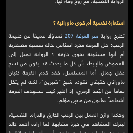
الرواية الأصلية، مع روح وفاء لها.
استعارة نفسية أم قوى ماورائية ؟
تطرح رواية
سر الغرفة 207
تساؤلًا عميقاً عن طبيعة
الرعب: هل الغرفة مجرد انعكاس لحالة نفسية مضطربة
أم أنها مسكونة بقوى خارقة ؟ الرواية تميل إلى
الغموض والإيحاء بأن كل ما يحدث قد يكون من نسج
عقل جمال. أما المسلسل، فقد قدم الغرفة ككيان
ماورائي حقيقي تقوده شبح "شيرين"، لكنه لم يتخل
تماماً عن البُعد الرمزي، إذ أظهر كيف تستهدف الغرفة
أشخاصاً يعانون من ماضٍ مؤلم.
وهكذا وازن العمل بين الرعب الخارق والدراما النفسية،
ليترك المشاهد في حيرة مشابهة لما أراده أحمد خالد
توفيق: هل الغرفة لعنة خارقة، أم مرآة داخلية لآثامنا