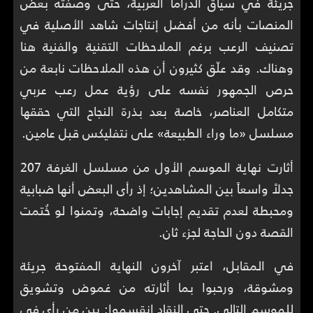
جريئة في سياق الدراما العربية، حتى وصفته بعض
المنصات بأنه من أفضل إنتاجات شاهد الأصلية في
تصنيف الرعب برغم الملاحظات التقنية والفنية هنا
وهناك. وقد علّق كثيرون أن هذه الملاحظات نابعة من
حرص الجمهور نفسه على رؤية عمل رعب عربي
متكامل العناصر، خاصة بعد بذرة النجاح التي حققها
مسلسل «ما وراء الطبيعة» على نتفليكس قبل عامين.
أثارت نهاية الموسم الأول من مسلسل الغرفة 207
جدلاً واسعاً بين المشاهدين؛ إذ رأى البعض أنها ضبابية
ومحبطة لعدم تقديم إجابات واضحة، وتمنوا لو خُتمت
القصة دون الحاجة لجزء ثان.
في المقابل، اعتبر آخرون النهاية المفتوحة جريئة
ومشوقة، ورحبوا بما أثارته من غموض وتشويق
للموسم التالي. حتى النقاد انقسموا: بين من رأى في