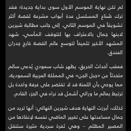
لم تكن نهاية الموسم الأول سوى بداية جديدة؛ فقد
ترك صُناع المسلسل عدة أبواب مشرعة لقصة أكثر
تشويقاً في الموسم الثاني. إلى جانب مطالبة شيرين
لابنها جمال بالاعتراف بها لتتوقف المآسي، شهد
المشهد الأخير تلميحاً لتوسع عالم القصة خارج جدران
الفندق.
فعقب أحداث الحريق، يظهر شاب سعودي يُدعى سالم
متحدثاً عن «جبل الجن» في المملكة العربية السعودية،
مما يوحي بأن اللعنة قد لا تقتصر على غرفة واحدة بل
ترتبط بعالم ما ورائي أشمل قد نراه في الجزء القادم.
كذلك، أبرزت النهاية هدف شيرين النهائي: أنها تريد من
جمال مساعدتها على تغيير الماضي نفسه لإنقاذها من
المصير المظلم – وهي ثغرة سردية مثيرة ستنقل