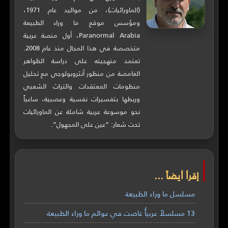
(الماورائيات)، من مواليد عام 1971،
ومؤسس موقع ما وراء الطبيعة
Paranormal Arabia، أول منصة عربية
متخصصة في هذا المجال منذ عام 2008.
تعتمد منهجيته على دراسة الظواهر
الغامضة من منظور أنثروبولوجي مع تحليل
منظومات المعتقدات والتراث الشعبي
وربطها بتفسيرات نفسية وعصبية، ساعياً
نحو موسوعة عربية شاملة عن الماورائيات
تحت شعار: “عين على المجهول”.
إقرأ أيضاً ...
مسلسل ما وراء الطبيعة
13 مسلسلاً عربياًُ غاصت في عوالم ما وراء الطبيعة