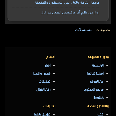
جريمة الغرفة 636 : بين الأسطورة والحقيقة
زوار من عالم آخر يرفضون الرحيل عن نزل
تصنيفات :
مسلسلات
ما وراء الطبيعة
أقسام
الرئيسية
أخبار
أسئلة شائعة
قصص واقعية
عن الموقع
تحقيقات
صانعو المحتوى
ركن الخيال
English
وسائط متعددة
تطبيقات
كتب
تطبيق بارابيا