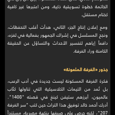
الخاتمة خطوة تسويقية ذكية، ومن اعتبرها غير كافية
كختام مستقل.
ومع إعلان إنتاج الجزء الثاني، هدأت أغلب التحفظات،
ونجح المسلسل في إشراك الجمهور بفعالية في لغزه،
دافعاً إياهم لتفسير الأحداث والتساؤل عن الحقيقة
الكامنة وراء الغرفة.
جذور «الغرفة الملعونة»
فكرة الغرفة المسكونة ليست جديدة في أدب الرعب،
بل تُعد من التيمات الكلاسيكية التي تناولها كتّاب
عالميون، أبرزهم ستيفن كينغ في قصته "1408".
أدرك أحمد خالد توفيق هذا التراث حين كتب "سر الغرفة
207"، لكنه حرص على صبغها بنكهة مصرية، مستنداً