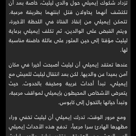
تزداد شكوك إيميلي حول والدي ليليث، خاصة بعد أن
تكتشف أنهما يحاولان قتل ابنتهما بطريقة مرعبة.
تتمكن إيميلي من إنقاذ الفتاة في اللحظة الأخيرة،
ويتم القبض على الوالدين، ثم تكلف إيميلي برعاية
ليليث مؤقتا إلى حين العثور على عائلة حاضنة مناسبة
لها.
عندها تعتقد إيميلي أن ليليث أصبحت أخيرا في مكان
آمن بعيدا عن والديها. لكن بعد انتقال ليليث للعيش مع
إيميلي، تبدأ أحداث غريبة ومخيفة بالحدوث. حيث
يتعرض الأشخاص المحيطون بإيميلي لمواقف مرعبة،
وتبدأ حياتها بالتحول إلى كابوس.
ومع مرور الوقت، تدرك إيميلي أن ليليث تخفي وراء
مظهرها الهادئ سرا مرعباً، تدفع هذه الأحداث إيميلي
إلى البحث عن الحقيقة، فتقرر زيارة والدي ليليث