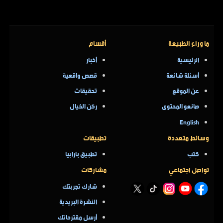
ما وراء الطبيعة
أقسام
الرئيسية
أخبار
أسئلة شائعة
قصص واقعية
عن الموقع
تحقيقات
صانعو المحتوى
ركن الخيال
English
وسائط متعددة
تطبيقات
كتب
تطبيق بارابيا
تواصل اجتماعي
مشاركات
شارك تجربتك
النشرة البريدية
أرسل مقترحاتك