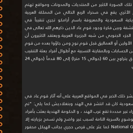
ن تلك الصورة الكثير من المنتديات والمدونات ومواقع تهتم
 الأثري يقع في صحراء الربع الخالي من المملكة العربية
يكية السعودية والمعروفة باسم أرامكو تجري تنقيباً في
مكتشفة وبين فكرة وجود قوم عاد الذين ذكرهم الله تعالى في
لجزء الجنوبي من شبه الجزيرة العربية.ويعتقد الكثيرون أن
أولين أو العماليق قبل قوم نوح ومن جاؤوا بعده من قوم
الحسابات وبالمقارنة النسبية مع أطوال أفراد بعثة التنقيب
حول ذلك الهيكل نجد أن طول ذلك العملاق يتراوح بين 60 (حوالي 15 مترا) إلى 80 قدماً (حوالي 24
ر ذلك الخبر في المواقع العربية على أنه آثار قوم عاد في
السعودية كان قد انتشر في الهند وبنغلاديش كما يلي: "تم
ر محددة تقع غرب الهند ، و الحكومة الهندية بعثت بأفراد
وع بالسرية التامة لسبب غير واضح ولم تسمح بزيارته إلا
لأفراد فريق الجغرافية الوطنية National Geography كما عثر على قرص حجري بجانب الهيكل محفور