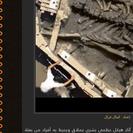
إعداد : كمال غزال
 آثار هيكل عظمي بشري عملاق ويحيط به أفراد من بعثة