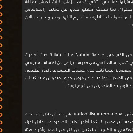
 شيفرتها كما يلي: "في قديم الزمان، كانت تعيش عمالقة
لكوا". كما تتحدث أساطير هندية عن عمالقة راكشاساس
كا ورفضوا طاعة الآلهة فعاقبتهم الآلهة ودمرتهم، ولحد الآن
.
في22 أبريل 2004 ظهرت نسخة جديدة من الخبر في صحيفة The Nation البنغالية حيث أظهرت
الي:"صرح سالم ألفي من مدينة الرياض عن اكتشاف مثير في
السعودية بينما كانت تجري عمليات التنقيب عن الغاز الطبيعي
ي الصحراء كما عثر على قرص حجري منقوش عليه كتابات
فراد قوم عاد المنحدرين من قوم نوح".
تم تحليل الصورة ودراستها من قبل مركز بحثي Rationalist International ولم يجد أي دليل على ذلك
صحته أي مصدر !، كما أظهر تحليل الصورة من خلال اجراء
العظمي و الضوء المنعكس عن كل من الممر وأفراد بعثة