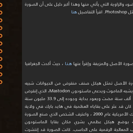
ء والزاوية التي يأتي منها وهذا أكبر دليل على أن الصورة
اصيل
هنا
ورة الأصل والمزيفة وإقرأ عنها
هـنـا
، حيث أكدت الجغرافيا
ة الأصل تمثل هيكل صنف منقرض من الحيوانات شبيه
بالفيل يشبه الماموث ويدعى ماستودون Mastodon، الذي إنقرض
منذ 11 ألف سنة مضت ويعود بداية وجوده إلى 33.9 مليون سنة
ان قد عثر على بقاياه العظمية في هايد بارك في ولاية
نيويورك الأمريكية عام 2000 ، واعترف الشخص الذي صنع الصورة
ة بوضع هيكل عظمي بشري مكان بقايا الماستودون
 المعالجة الرقمية على الحاسب. كانت الصورة قد إنتشرت