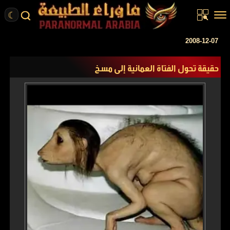
☾
الرئيسية
2008-12-07
مقالات
حقيقة تحول الفتاة العمانية إلى مسخ
قصص واقعية
أخبار
تحقيقات
ركن الخيال
كتب
عن الموقع
ENGLISH