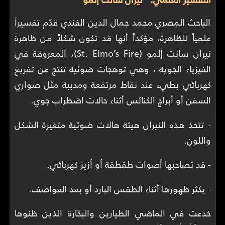
الباحث المصري محمد جمال الدين الفندي قدّم تفسيراً
علمياً للظاهرة، مؤكداً أنها قد تكون شكلاً من ظاهرة
نيران سانت إلمو (St. Elmo’s Fire)، المعروفة في
الفيزياء الجوية ، وهي توهجات ضوئية تنتج عن تفريغ
كهربائي بطيء عند نقاط مرتفعة ومدببة مثل صواري
السفن أو أبراج الكنائس أثناء حالات اضطراب جوي.
- تتخذ هذه النيران هيئة هالات ضوئية متغيرة الشكل
واللون.
- قد تصاحبها أصوات طقطقة أو أزيز كهربائي.
- يكثر ظهورها أثناء الطقس البارد أو بعد العواصف.
خدعت في الماضي الطيارين والبحّارة الذين ظنوها