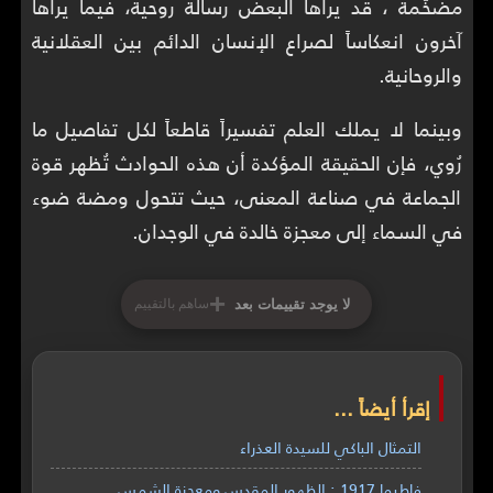
مضخّمة ، قد يراها البعض رسالة روحية، فيما يراها
آخرون انعكاساً لصراع الإنسان الدائم بين العقلانية
والروحانية.
وبينما لا يملك العلم تفسيراً قاطعاً لكل تفاصيل ما
رُوي، فإن الحقيقة المؤكدة أن هذه الحوادث تُظهر قوة
الجماعة في صناعة المعنى، حيث تتحول ومضة ضوء
في السماء إلى معجزة خالدة في الوجدان.
+
لا يوجد تقييمات بعد
ساهم بالتقييم
إقرأ أيضاً ...
التمثال الباكي للسيدة العذراء
فاطيما 1917 : الظهور المقدس ومعجزة الشمس