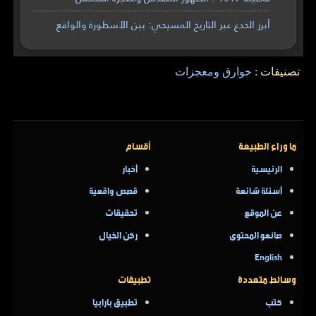
أبرز الخدع عبر التاريخ المسيحي: بين الأسطورة والواقع
تصنيفات :
خوارق ومعجزات
ما وراء الطبيعة
أقسام
الرئيسية
أخبار
أسئلة شائعة
قصص واقعية
عن الموقع
تحقيقات
صانعو المحتوى
ركن الخيال
English
وسائط متعددة
تطبيقات
كتب
تطبيق بارابيا