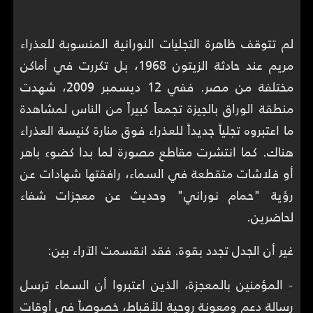
لم تتوقف ظاهرة التجليات النورانية المنسوبة للعذراء
مريم عند حادثة الزيتون 1968، بل تكررت في أماكن
مختلفة من مصر. ففي 12 ديسمبر 2009، شهدت
منطقة الوراق بالجيزة تجمعاً كبيراً من الناس لمشاهدة
ما اعتبروه تجلياً جديداً للعذراء فوق منارة كنيسة العذراء
هناك. كما انتشرت مقاطع مصورة لما بدا كضوء باهر
أو فلاشات متقطعة في السماء، رافقتها شهادات عن
رؤية "حمام نوراني" وحديث عن معجزات شفاء
لحاضرين.
غير أن الجدل تجدد بقوة. فقد انقسمت الآراء بين:
- المؤمنين بالمعجزة، الذين اعتبروا أن السماء ترسل
رسالة دعم ومعونة روحية للأقباط، خصوصاً في أوقات