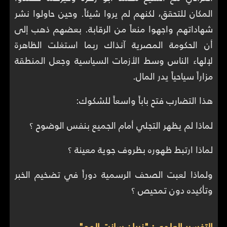
المكان للتحقق، لكنهم لم يروا شيئاً. وحين حاولوا نشر
شهاداتهم واجهوا منعاً من الرقابة. بعضهم ذهب إلى
أن الحكومة المصرية آنذاك ربما استغلت الظاهرة
لإلهاء الناس وسط الأزمات السياسية وجعل المنطقة
مزاراً سياحياً يدر المال.
هذا التضارب فتح باباً واسعاً للشكوك:
لماذا لم يظهر التجلي أمام الجميع بنفس الوضوح ؟
لماذا ارتبط ظهوره بظروف جوية معينة ؟
ولماذا لعبت الصحف الرسمية دوراً في تضخيم الخبر
وتأكيده دون تمحيص ؟
التفسير العلمي: "نيران سانت إلمو"