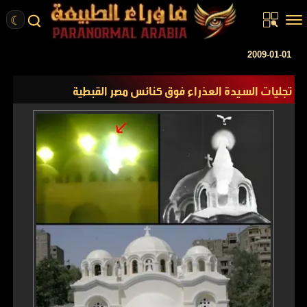
☾
الرئيسية
2009-01-01
مقالات
تجليات السيدة العذراء فوق كنائس مصر القبطية
قصص واقعية
أخبار
تحقيقات
ركن الخيال
كتب
عن الموقع
ENGLISH