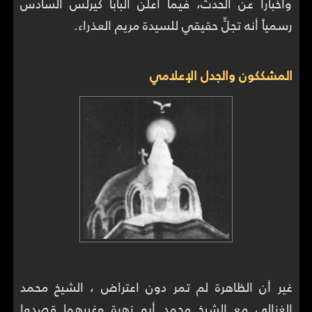
وأخباراً عن الحدث، فيما أعلن البابا كيرلس السادس
رسمياً أنه تجلٍّ حقيقي للسيدة مريم العذراء.
المشككون والجدل الإعلامي
غير أن الظاهرة لم تمر دون اعتراض ، الشيخ محمد
الغزالي مع الشيخ محمد أبو زهرة وغيرهما قصدوا