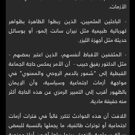
الأزمات.
- الباحثين العلميين، الذين ربطوا الظاهرة بظواهر
كهربائية طبيعية مثل نيران سانت إلمو، أو بوسائل
حديثة مثل أجهزة الليزر.
- المثقفين الأقباط أنفسهم، الذين اعتبر بعضهم -
مثل الدكتور رفيق حبيب - أن الأمر يعكس حاجة الجماعة
القبطية إلى "شعور بالدعم الروحي والمعنوي" في
مواجهة أزمات اجتماعية وسياسية، وأن الإيمان
بالظهور أقرب إلى التعبير الرمزي عن هذه الحاجة أكثر
منه حقيقة مادية.
اللافت أن هذه الحوادث تتكرر غالباً في فترات أزمات
اجتماعية أو توترات طائفية، ما يجعلها بالنسبة للبعض
رسالة سماوية بالنجدة، بينما يراها آخرون أداة معنوية