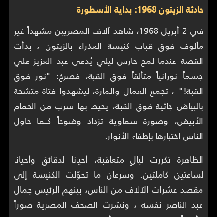
حادثة الزيتون 1968: بداية الأسطورة
في 2 أبريل 1968، شاهد آلاف المصريين مشهداً غير
مألوف فوق قباب كنيسة العذراء بالزيتون ، بدأت
القصة عندما لمح حارس ليلي يُدعى عبد العزيز علي
جسماً نورانياً متألقاً فوق القبة، فصرخ: "نور فوق
القبة!" ، تجمع العمال والمارة، ليشهدوا فتاة متشحة
بالبياض جاثية فوق القبة، يحيط بها سرب من الحمام
الأبيض، وصورة سماوية تزداد وضوحاً كلما حاول
الناس اختبارها بإطفاء الأنوار.
الظاهرة تكررت ليالٍ متعاقبة، أحياناً لدقائق وأحياناً
لساعتين كاملتين. وسرعان ما تحوّلت الكنيسة إلى
مقصد عشرات الآلاف من الناس، بينهم الرئيس جمال
عبد الناصر نفسه ، ونشرت الصحف المصرية صوراً