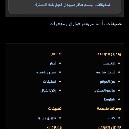
تحقيقات: جسم طائر مجهول فوق قبة الصخرة
تصنيفات :
أدلة مزيفة
,
خوارق ومعجزات
ما وراء الطبيعة
أقسام
الرئيسية
أخبار
أسئلة شائعة
قصص واقعية
عن الموقع
تحقيقات
صانعو المحتوى
ركن الخيال
English
وسائط متعددة
تطبيقات
كتب
تطبيق بارابيا
تواصل اجتماعي
مشاركات