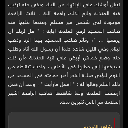
نيبال أوشك على الإنتهاء من البناء وبقي منه تركيب
قبة المئذنة ولزم لذلك رافعة آلية ، كانت الرافعة
موجودة لدى شخص غير مسلم وعندما طلبها منه
صاحب المسجد لرفع المئذنة أجابه : " قل لربك أن
يرفعها ... "، وتأثر صاحب المسجد بهذا الرد وذهب
لينام وفي الليل شاهد حلماً أن رسول الله أتاه وطلب
منه وضع قماش أبيض على قبة المئذنة وأن ذلك
سيرفعها إلى مكانها في الأعلى ، ولدىإستيقاظه من
النوم ليؤدي صلاة الفجر أخبر جماعته في المسجد عن
ذلك الحلم وقالوا له : " افعل مارأيت " ، وبعد أن فعل
ارتفعت المئذنة ولما شاهدها صاحب الرافعة أشهر
إسلامه مع أناس كثيرين معه.
شاهد الفيديو