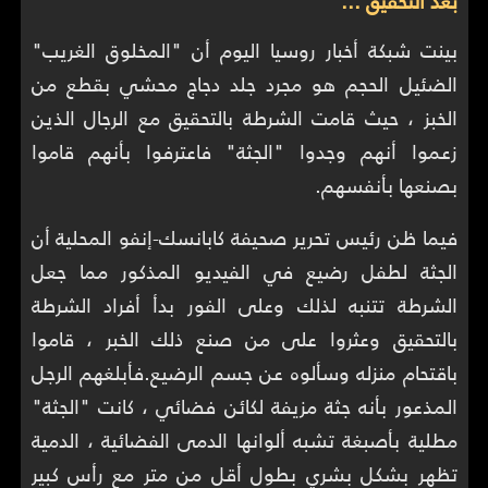
بعد التحقيق ...
بينت شبكة أخبار روسيا اليوم أن "المخلوق الغريب"
الضئيل الحجم هو مجرد جلد دجاج محشي بقطع من
الخبز ، حيث قامت الشرطة بالتحقيق مع الرجال الذين
زعموا أنهم وجدوا "الجثة" فاعترفوا بأنهم قاموا
بصنعها بأنفسهم.
فيما ظن رئيس تحرير صحيفة كابانسك-إنفو المحلية أن
الجثة لطفل رضيع في الفيديو المذكور مما جعل
الشرطة تتنبه لذلك وعلى الفور بدأ أفراد الشرطة
بالتحقيق وعثروا على من صنع ذلك الخبر ، قاموا
باقتحام منزله وسألوه عن جسم الرضيع.فأبلغهم الرجل
المذعور بأنه جثة مزيفة لكائن فضائي ، كانت "الجثة"
مطلية بأصبغة تشبه ألوانها الدمى الفضائية ، الدمية
تظهر بشكل بشري بطول أقل من متر مع رأس كبير