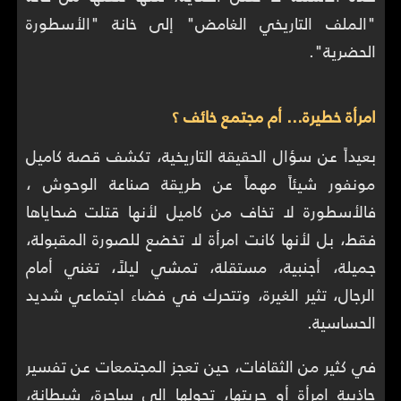
"الملف التاريخي الغامض" إلى خانة "الأسطورة
الحضرية".
امرأة خطيرة… أم مجتمع خائف ؟
بعيداً عن سؤال الحقيقة التاريخية، تكشف قصة كاميل
مونفور شيئاً مهماً عن طريقة صناعة الوحوش ،
فالأسطورة لا تخاف من كاميل لأنها قتلت ضحاياها
فقط، بل لأنها كانت امرأة لا تخضع للصورة المقبولة،
جميلة، أجنبية، مستقلة، تمشي ليلاً، تغني أمام
الرجال، تثير الغيرة، وتتحرك في فضاء اجتماعي شديد
الحساسية.
في كثير من الثقافات، حين تعجز المجتمعات عن تفسير
جاذبية امرأة أو حريتها، تحولها إلى ساحرة، شيطانة،