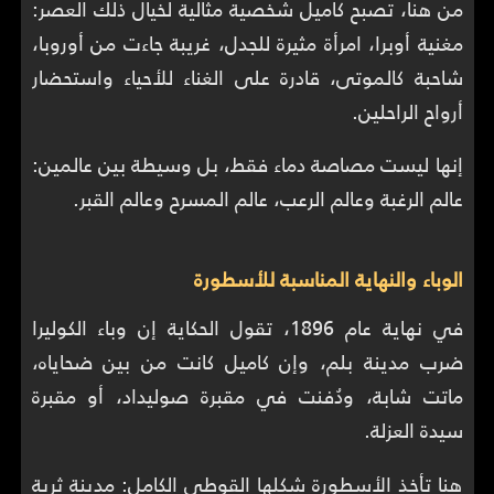
من هنا، تصبح كاميل شخصية مثالية لخيال ذلك العصر:
مغنية أوبرا، امرأة مثيرة للجدل، غريبة جاءت من أوروبا،
شاحبة كالموتى، قادرة على الغناء للأحياء واستحضار
أرواح الراحلين.
إنها ليست مصاصة دماء فقط، بل وسيطة بين عالمين:
عالم الرغبة وعالم الرعب، عالم المسرح وعالم القبر.
الوباء والنهاية المناسبة للأسطورة
في نهاية عام 1896، تقول الحكاية إن وباء الكوليرا
ضرب مدينة بلم، وإن كاميل كانت من بين ضحاياه،
ماتت شابة، ودُفنت في مقبرة صوليداد، أو مقبرة
سيدة العزلة.
هنا تأخذ الأسطورة شكلها القوطي الكامل: مدينة ثرية