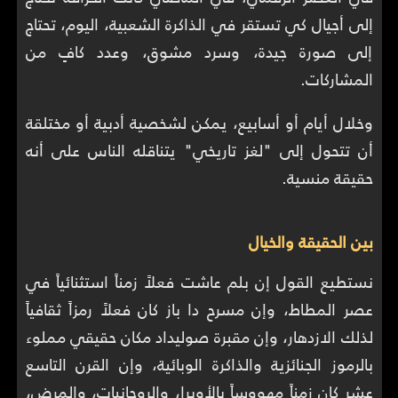
إلى أجيال كي تستقر في الذاكرة الشعبية، اليوم، تحتاج
إلى صورة جيدة، وسرد مشوق، وعدد كافٍ من
المشاركات.
وخلال أيام أو أسابيع، يمكن لشخصية أدبية أو مختلقة
أن تتحول إلى "لغز تاريخي" يتناقله الناس على أنه
حقيقة منسية.
بين الحقيقة والخيال
نستطيع القول إن بلم عاشت فعلاً زمناً استثنائياً في
عصر المطاط، وإن مسرح دا باز كان فعلاً رمزاً ثقافياً
لذلك الازدهار، وإن مقبرة صوليداد مكان حقيقي مملوء
بالرموز الجنائزية والذاكرة الوبائية، وإن القرن التاسع
عشر كان زمناً مهووساً بالأوبرا، والروحانيات، والمرض،