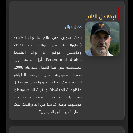
نبذة عن الكاتب
كمال غزال
باحث سوري في عالم ما وراء الطبيعة
(الماورائيات)، من مواليد عام 1971،
ومؤسس موقع ما وراء الطبيعة
Paranormal Arabia، أول منصة عربية
متخصصة في هذا المجال منذ عام 2008.
تعتمد منهجيته على دراسة الظواهر
الغامضة من منظور أنثروبولوجي مع تحليل
منظومات المعتقدات والتراث الشعبيوربطها
بتفسيرات نفسية وعصبية، ساعياً نحو
موسوعة عربية شاملة عن الماورائيات تحت
شعار: “عين على المجهول”.