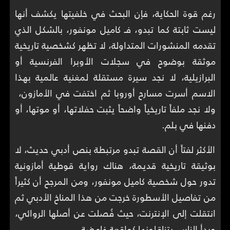
رغم قوة الحكاية، فإن البحث في خلفيتها يكشف أنها
ليست ثابتة كما تبدو، فـ كاميل مونفور، بالشكل الذي
تقدمه المنشورات المتداولة، لا تظهر كشخصية تاريخية
موثقة بوضوح في سجلات الأوبرا الفرنسية أو
البرازيلية، لا نجد سيرة مستقلة لمغنية عالمية بهذا
الاسم أسرت مسارح أوروبا ثم اختفت في الأمازون،
ولا نجد ملفاً تاريخياً واضحاً يثبت حفلاتها، أو موتها، أو
دفنها في بلم.
الأكثر لفتاً أن القصة تبدو مرتبطة بنص أدبي حديث، لا
بوثيقة تاريخية قديمة، هناك رواية قوطية أمازونية
تدور حول شخصية كاميل مونفور، ومن المرجح أن كثيراً
من تفاصيل الأسطورة خرجت من هذا المناخ الأدبي ثم
انتقلت إلى الإنترنت، حيث فُصلت عن أصلها الروائي،
وبدأ الناس يتناقلونها كواقعة غامضة.