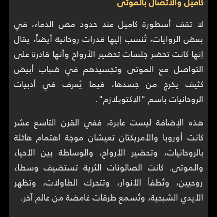
كاميل والاتصال بالموتى
لا تقف أسطورة كاميل عند حدود مص الدماء، في
بعض الروايات، تُنسب إليها قدرات روحانية أيضاً، يقال
إنها كانت تحضر جلسات تحضير الأرواح وأنها قادرة على
التواصل مع الموتى وتجسيدهم في ضباب أبيض
كثيف يخرج من جسدها، فيما يُعرف في أدبيات
الروحانيات باسم "الإكتوبلازم".
هذه الإضافة ليست عابرة، ففي القرن التاسع عشر
كانت أوروبا والأمريكتان تعيشان موجة اهتمام هائلة
بالروحانيات، وتحضير الأرواح، والوساطة بين الأحياء
والموتى. كانت الصالونات الثرية تستضيف وسطاء
روحيين، وتُطفأ الأنوار، وتتحرك الطاولات، وتظهر
الأيدي الشبحية، وتُسمع طرقات غامضة من عالم آخر.