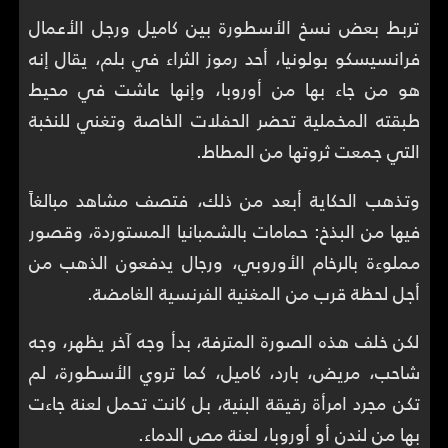
تربط بعض نسخ الأسطورة بين كاميل ورجل الأعمال
فرانسيسكو بولونيا، أحد رموز الثراء في بلم، يقال إنه
هو من جاء بها من أوروبا، وإنها عاشت في محيط
طبقته المخملية تحضر الحفلات الخاصة وتغني للنخبة
التي جمعت ثروتها من المطاط.
وتذهب الحكاية أبعد من ذلك، فتصف مشاهد مبالغاً
فيها من البذخ: حمامات بالشمبانيا المستوردة، وقصور
مملوءة بالرخام الأوروبي، ورجال يدفعون الذهب من
أجل لحظة قرب من المغنية الفرنسية الغامضة.
لكن خلف هذه الصورة المترفة، بدأ وجه آخر يظهر، وجه
شاحب، مريض، بارد، كاميل، كما تروي الأسطورة، لم
تكن مجرد امرأة رقيقة البنية، بل كانت تحمل لعنة جاءت
بها من لندن أو أوروبا، لعنة مص الدماء.