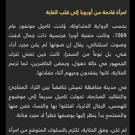
امرأة قادمة من أوروبا إلى قلب الغابة
بحسب الرواية المتداولة، وُلدت كاميل مونفور عام
1869، وكانت مغنية أوبرا فرنسية ذات جمال لافت
وصوت استثنائي، يقال إن صوتها لم يكن مجرد أداء
فني، بل نوعاً من السحر|، كانت حين تغني تترك
الجمهور في حالة ذهول، وبعض الحاضرين، كما تزعم
الحكاية، كانوا يفقدون وعيهم أثناء حفلاتها.
في مدينة محافظة تعيش تناقضاً بين الثراء المفاجئ
والتقاليد الصارمة، تحولت كاميل سريعاً إلى موضوع
للهمس، الرجال الأثرياء افتتنوا بها والنساء خفن منها
والمجتمع بدأ ينظر إليها بوصفها خطراً لا مجرد فنانة.
لم تكن، وفق الحكاية، تلتزم بالسلوك المتوقع من امرأة