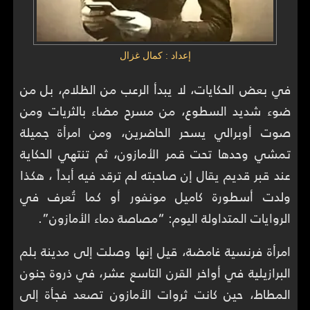
إعداد : كمال غزال
في بعض الحكايات، لا يبدأ الرعب من الظلام، بل من
ضوء شديد السطوع، من مسرح مضاء بالثريات ومن
صوت أوبرالي يسحر الحاضرين، ومن امرأة جميلة
تمشي وحدها تحت قمر الأمازون، ثم تنتهي الحكاية
عند قبر قديم يقال إن صاحبته لم ترقد فيه أبداً ، هكذا
ولدت أسطورة كاميل مونفور أو كما تُعرف في
الروايات المتداولة اليوم: “مصاصة دماء الأمازون”.
امرأة فرنسية غامضة، قيل إنها وصلت إلى مدينة بلم
البرازيلية في أواخر القرن التاسع عشر، في ذروة جنون
المطاط، حين كانت ثروات الأمازون تصعد فجأة إلى