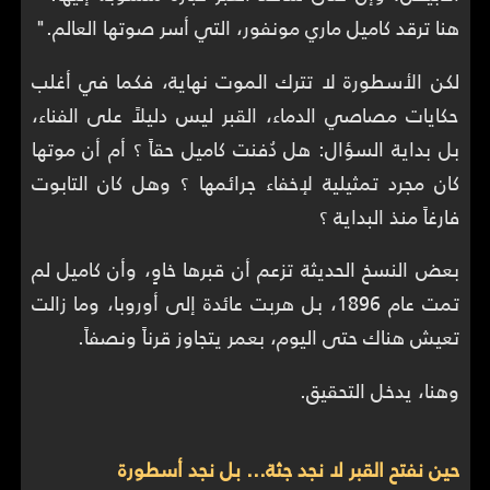
هنا ترقد كاميل ماري مونفور، التي أسر صوتها العالم."
لكن الأسطورة لا تترك الموت نهاية، فكما في أغلب
حكايات مصاصي الدماء، القبر ليس دليلاً على الفناء،
بل بداية السؤال: هل دُفنت كاميل حقاً ؟ أم أن موتها
كان مجرد تمثيلية لإخفاء جرائمها ؟ وهل كان التابوت
فارغاً منذ البداية ؟
بعض النسخ الحديثة تزعم أن قبرها خاوٍ، وأن كاميل لم
تمت عام 1896، بل هربت عائدة إلى أوروبا، وما زالت
تعيش هناك حتى اليوم، بعمر يتجاوز قرناً ونصفاً.
وهنا، يدخل التحقيق.
حين نفتح القبر لا نجد جثة… بل نجد أسطورة