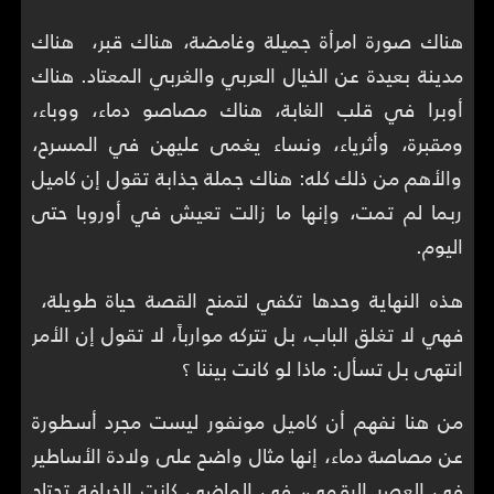
هناك صورة امرأة جميلة وغامضة، هناك قبر، هناك
مدينة بعيدة عن الخيال العربي والغربي المعتاد. هناك
أوبرا في قلب الغابة، هناك مصاصو دماء، ووباء،
ومقبرة، وأثرياء، ونساء يغمى عليهن في المسرح،
والأهم من ذلك كله: هناك جملة جذابة تقول إن كاميل
ربما لم تمت، وإنها ما زالت تعيش في أوروبا حتى
اليوم.
هذه النهاية وحدها تكفي لتمنح القصة حياة طويلة،
فهي لا تغلق الباب، بل تتركه موارباً، لا تقول إن الأمر
انتهى بل تسأل: ماذا لو كانت بيننا ؟
من هنا نفهم أن كاميل مونفور ليست مجرد أسطورة
عن مصاصة دماء، إنها مثال واضح على ولادة الأساطير
في العصر الرقمي، في الماضي كانت الخرافة تحتاج