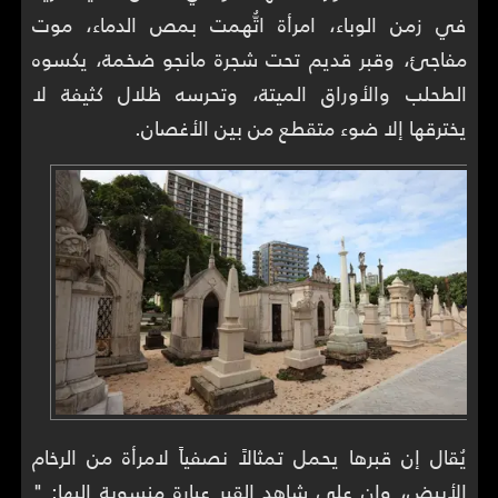
في زمن الوباء، امرأة اتُّهمت بمص الدماء، موت
مفاجئ، وقبر قديم تحت شجرة مانجو ضخمة، يكسوه
الطحلب والأوراق الميتة، وتحرسه ظلال كثيفة لا
يخترقها إلا ضوء متقطع من بين الأغصان.
يُقال إن قبرها يحمل تمثالاً نصفياً لامرأة من الرخام
الأبيض، وإن على شاهد القبر عبارة منسوبة إليها: "