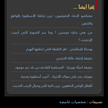
إقرأ أيضاً ...
مصاصو الدماء الحقيقيون: حين تختلط الأسطورة بالواقع
والجنون
من هي سارة موسبن ؟ وما سر الصورة التي أرعبت
الإنترنت ؟
روسانا كارملليني : لغز الطفلة التي ابتلعها الهرم
حقيقة إختفاء عائلة الجنيدي
حقيقة امرأة تورينزا : المسافرة القادمة من بلد غير موجود
حوريات بحر على موائد الأثرياء : أغرب أسطورة رقمية
أطفال الوادي الملعون: بين ذاكرة الجن وخيال الرعب الحديث
تصنيفات :
شخصيات غامضة