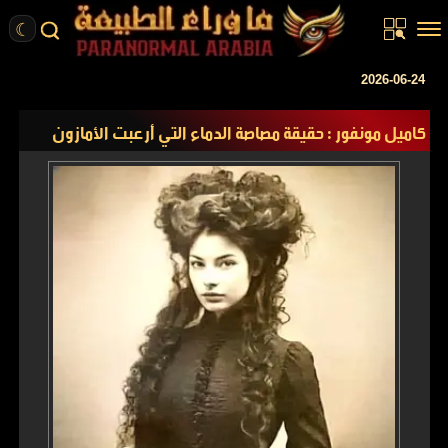
☾
الرئيسية
2026-06-24
مقالات
كاميل مونفور : حقيقة مصاصة الدماء التي أرعبت الأمازون
قصص واقعية
أخبار
تحقيقات
ركن الخيال
كتب
عن الموقع
ENGLISH