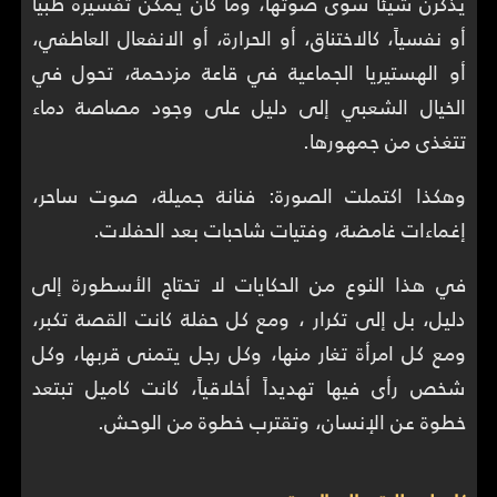
يذكرن شيئاً سوى صوتها، وما كان يمكن تفسيره طبياً
أو نفسياً، كالاختناق، أو الحرارة، أو الانفعال العاطفي،
أو الهستيريا الجماعية في قاعة مزدحمة، تحول في
الخيال الشعبي إلى دليل على وجود مصاصة دماء
تتغذى من جمهورها.
وهكذا اكتملت الصورة: فنانة جميلة، صوت ساحر،
إغماءات غامضة، وفتيات شاحبات بعد الحفلات.
في هذا النوع من الحكايات لا تحتاج الأسطورة إلى
دليل، بل إلى تكرار ، ومع كل حفلة كانت القصة تكبر،
ومع كل امرأة تغار منها، وكل رجل يتمنى قربها، وكل
شخص رأى فيها تهديداً أخلاقياً، كانت كاميل تبتعد
خطوة عن الإنسان، وتقترب خطوة من الوحش.