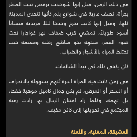
في ذلك الزمن، قيل إنها شوهدت ترقص تحت المطر
بجرأة، نصف عارية في شوارع بلم كأنها تتحدى المدينة
كلها، وقيل إنها كانت تخرج وحدها ليلاً مرتدية فستاناً
أسود طويلاً، تمشي قرب ضفاف نهر غواجارا تحت
ضوء القمر، متجهة نحو مناطق رطبة ومعتمة حيث
تختلط المياه بالأشجار والضباب.
كان يكفي ذلك كي تبدأ الشائعات.
في زمن كانت فيه المرأة الحرة تُتهم بسهولة بالانحراف
أو السحر أو المرض، لم يكن جمال كاميل موهبة فقط،
بل تهمة، وكلما زاد افتتان الرجال بها زادت رغبة
المجتمع في تحويلها إلى كائن مخيف.
العشيقة، المغنية، واللعنة