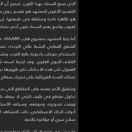
الذي صبغ السماء بهذا اللون. صحيح أن الد
التفسير الأقوى للمشهد هو تفسير جوي بصري،
هو ظاهرة نادرة ومختلفة في طبيعتها، إن
كغروب واسع يغمر السماء بلون أحمر متجا
أما 
الشفق القطبي النشط عالي التردد»، منش
باستخدام موجات راديوية عالية التردد، وتش
الغلاف الجوي العلوي. وقد ارتبط اسمه شع
العقول، لكن هذه الادعاءات تكرر ظهورها دو
تمتلك القدرة الفيزيائية على تحريك صفائح تكت
وينطبق الأمر نفسه على المقاطع التي تحد
تداول مقطع في ظرف كارثي لا يجعله دلي
ووقت تصويره، وموقعه، وسياقه الأصلي، 
أدوات الذكاء الاصطناعي، باتت المشاهد ا
سلاح سري أو مؤامرة عالمية.
ما حدث في فنزويلا كان كارثة جيولوجية حق