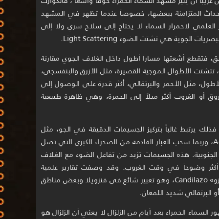
الأحداث المتزامنة ببعضها، خصوصاً عندما تظهر في المشهد
 العلمي لاحمرار السماء لا يحتاج إلى سلاح سري ولا إلى
لجوية هي تشتت الضوء Light Scattering.
، فتقطع أشعتها مساراً أطول داخل الغلاف الجوي مقارنة
 تتشتت الأطوال الموجية القصيرة، مثل الأزرق والبنفسجي،
الأطول، مثل الأحمر والبرتقالي، أكثر قدرة على الوصول إلى
وق أو الغروب أكثر ميلاً إلى الحمرة، وهي ظاهرة طبيعية
 فذلك يرتبط غالباً بتركيز الجسيمات الدقيقة في الجو، مثل
الغبار، والرطوبة، والهباءات الجوية Aerosols، وربما سحب الغبار القادمة من الصحراء الكبرى التي تصل
 الجنوبية. هذه الجسيمات تزيد من تفاعل الضوء مع الغلاف
 أكثر وضوحاً في وقت الغروب. وقد وصفت تقارير علمية
وإخبارية هذه الظاهرة محلياً باسم «كانديلازو» Candilazo، وهو تعبير شائع في فنزويلا وبعض مناطق
أو البرتقالي شديد اللمعان.
ر السماء الحمراء بعد أيام من الزلزال لا يعني أن الزلزال هو