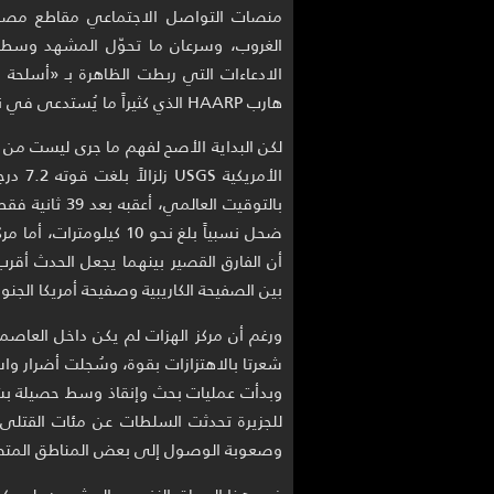
منصات التواصل الاجتماعي مقاطع مصورة
الغروب، وسرعان ما تحوّل المشهد وسط ا
الادعاءات التي ربطت الظاهرة بـ «أسلحة 
هارب HAARP الذي كثيراً ما يُستدعى في نظريات المؤامرة المرتبطة بالكوارث الطبيعية.
لكن البداية الأصح لفهم ما جرى ليست من
أن الفارق القصير بينهما يجعل الحدث أقر
بين الصفيحة الكاريبية وصفيحة أمريكا الجنوب
ورغم أن مركز الهزات لم يكن داخل العاصم
شعرتا بالاهتزازات بقوة، وسُجلت أضرار واس
وبدأت عمليات بحث وإنقاذ وسط حصيلة بشري
للجزيرة تحدثت السلطات عن مئات القتلى 
وصعوبة الوصول إلى بعض المناطق المتض
في هذا السياق النفسي المشحون، لم يكن غري