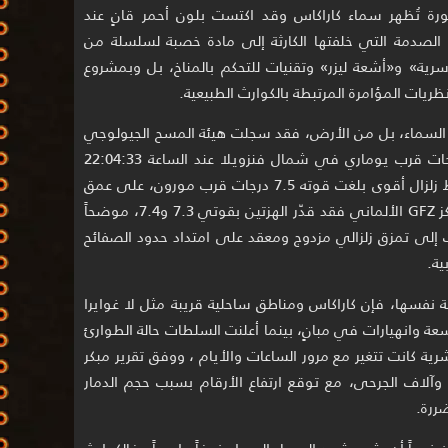
 تُظهر سماء كاراكاس وقد اكتست بلون أحمر قانٍ عند
لصدمة التي خلفتها الكارثة إلى مادة خصبة لسلسلة من
سرية» و«أشعة ليزر» وتقنيات للتحكم بالمناخ، بل وبمشروع
 السماء، بل من الأرض، فقد سجلت هيئة المسح الجيولوجي
الأمريكية USGS زلزالاً بلغت قوته 7.2 درجات قرب يوماري في شمال فنزويلا عند الساعة 22:04:33
بالتوقيت العالمي، أعقبه بعد 39 ثانية فقط زلزال أقوى بلغت قوته 7.5 درجات قرب مورون، على عمق
ضحل نسبياً بلغ نحو 10 كيلومترات، أما مركز GFZ الألماني فقد قدّر الهزتين بقوتي 7.3 و7.4، موضحاً
ب إلى تمزق زلزالي مزدوج ومعقد على امتداد حدود الصفائح
ية.
ة نفسها، فإن كاراكاس ومناطق ساحلية قريبة مثل لا غوايرا
عة وانهيارات في مبانٍ، بينما أعلنت السلطات حالة الطوارئ
ة كانت تتغير مع مرور الساعات والأيام ، ووفق تقرير مبكر
وآلاف الجرحى، مع توقع ارتفاع الأرقام بسبب حجم الدمار
ررة.
باً أن يثير مشهد السماء الحمراء خوفاً واسعاً ، فالكوارث