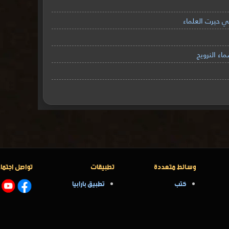
ي حيرت العلماء
ء النرويج
وسائط متعددة
تطبيقات
تواصل اجتما
كتب
تطبيق بارابيا