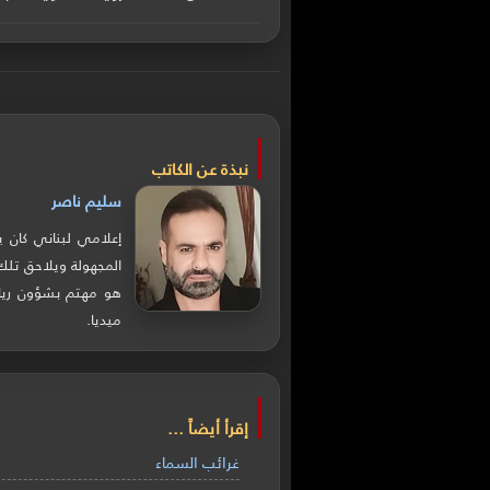
نبذة عن الكاتب
سليم ناصر
إعلامي لبناني كان 
المجهولة ويلاحق تلك
هو مهتم بشؤون رياض
ميديا.
إقرأ أيضاً ...
غرائب السماء