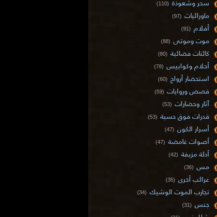
سحر وشعوذة
(110)
ماورائيات
(97)
أفلام
(91)
موت وموتى
(88)
كائنات فضائية
(80)
أحلام وكوابيس
(78)
استحضار أرواح
(60)
قصص وروايات
(59)
آثار وحضارات
(53)
قدرات فوق حسية
(53)
أسرار الكون
(47)
أصوات غامضة
(47)
أدلة مزيفة
(42)
مس
(36)
غرائب أخرى
(35)
تجارب الموت الوشيك
(34)
جنس
(31)
شلل نوم