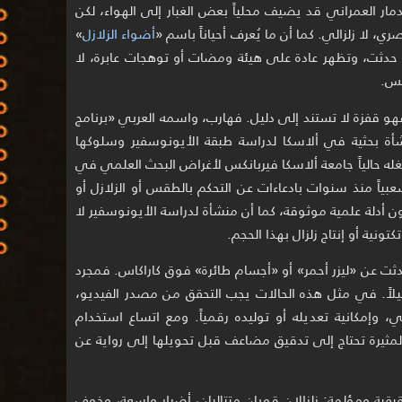
مار العمراني قد يضيف محلياً بعض الغبار إلى الهواء، لكن
 لا زلزالي. كما أن ما يُعرف أحياناً باسم «
أضواء الزلازل
»
 حدثت، وتظهر عادة على هيئة ومضات أو توهجات عابرة، لا
نس.
ربط المشهد بمشروع هارب HAARP، فهو قفزة لا تستند إلى دليل. فهارب، واسمه العربي «برنامج
أة بحثية في ألاسكا لدراسة طبقة الأيونوسفير وسلوكها
غله حالياً جامعة ألاسكا فيربانكس لأغراض البحث العلمي في
بياً منذ سنوات بادعاءات عن التحكم بالطقس أو الزلازل أو
ن أدلة علمية موثوقة، كما أن منشأة لدراسة الأيونوسفير لا
ونية أو إنتاج زلزال بهذا الحجم.
ثت عن «ليزر أحمر» أو «أجسام طائرة» فوق كاراكاس. فمجرد
لاً. في مثل هذه الحالات يجب التحقق من مصدر الفيديو،
وإمكانية تعديله أو توليده رقمياً. ومع اتساع استخدام
لمثيرة تحتاج إلى تدقيق مضاعف قبل تحويلها إلى رواية عن
يقية ومؤلمة: زلزالان قويان متتاليان، أضرار واسعة، وخوف