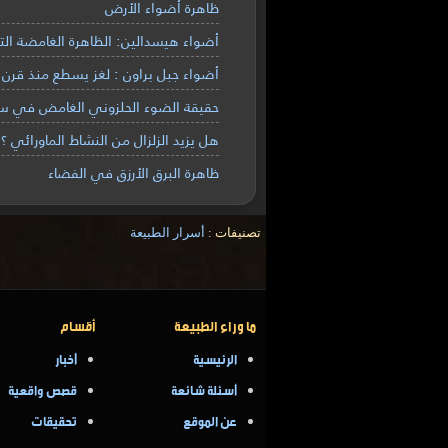
ظاهرة أضواء الأرض
أضواء هيسدالين: الظاهرة الغامضة الت
أضواء جبل براون : لغز يسطع منذ قرن
حقيقة الضوء الحلزوني الغامض في سما
هل يزيد الزلزال من النشاط الماورائي ؟
ظاهرة البرق الأرزق في الفضاء
تصنيفات :
أسرار الطبيعة
ما وراء الطبيعة
أقسام
الرئيسية
أخبار
أسئلة شائعة
قصص واقعية
عن الموقع
تحقيقات