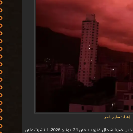
إعداد : سليم ناصر
في الأيام التي أعقبت الزلزالين العنيفين اللذين ضربا شمال فنزويلا في 24 يونيو 2026، انتشرت على