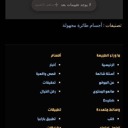
+
لا يوجد تقييمات بعد
ساهم بالتقييم
تصنيفات :
أجسام طائرة مجهولة
ما وراء الطبيعة
أقسام
الرئيسية
أخبار
أسئلة شائعة
قصص واقعية
عن الموقع
تحقيقات
صانعو المحتوى
ركن الخيال
English
وسائط متعددة
تطبيقات
كتب
تطبيق بارابيا
تواصل اجتماعي
مشاركات