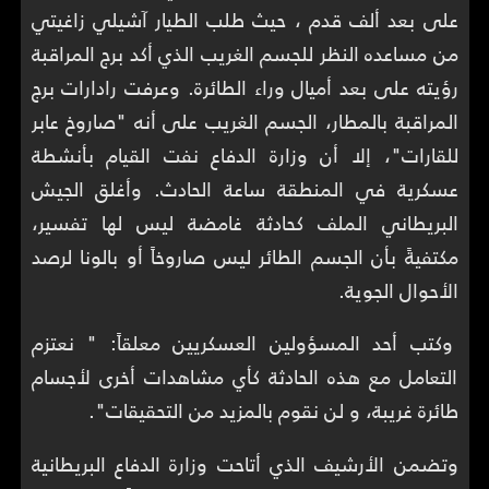
على بعد ألف قدم ، حيث طلب الطيار آشيلي زاغيتي
من مساعده النظر للجسم الغريب الذي أكد برج المراقبة
رؤيته على بعد أميال وراء الطائرة. وعرفت رادارات برج
المراقبة بالمطار، الجسم الغريب على أنه "صاروخ عابر
للقارات"، إلا أن وزارة الدفاع نفت القيام بأنشطة
عسكرية في المنطقة ساعة الحادث. وأغلق الجيش
البريطاني الملف كحادثة غامضة ليس لها تفسير،
مكتفيةً بأن الجسم الطائر ليس صاروخاً أو بالونا لرصد
الأحوال الجوية.
وكتب أحد المسؤولين العسكريين معلقاً: " نعتزم
التعامل مع هذه الحادثة كأي مشاهدات أخرى لأجسام
طائرة غريبة، و لن نقوم بالمزيد من التحقيقات".
وتضمن الأرشيف الذي أتاحت وزارة الدفاع البريطانية