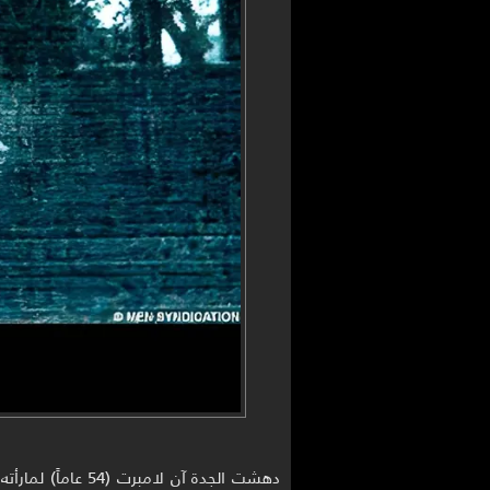
دهشت الجدة آن لامبرت (54 عاماً) لمارأته على شاشة هاتفها النقال بعد ما التقطت صورة ما بدا أنه