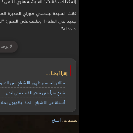
إنه كذلك ، فقلت : انه يشبه هنري الثامن !
كانت السيدة ليندسي موراي المديرة ال
جديد في القاعة ! وعلقت على الصور: "لا
جيدة له".
لا يوجد 
إقرأ أيضاً ...
مثالان لتفسير ظهور الأشباح في الصور
شبح يقرأ في متجر للكتب في لندن
أسئلة عن الأشباح : لماذا يظهرون بملا
تصنيفات :
أشباح