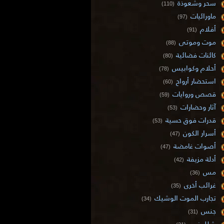
سحر وشعوذة
(110)
ماورائيات
(97)
أفلام
(91)
موت وموتى
(88)
كائنات فضائية
(80)
أحلام وكوابيس
(78)
استحضار أرواح
(60)
قصص وروايات
(59)
آثار وحضارات
(53)
قدرات فوق حسية
(53)
أسرار الكون
(47)
أصوات غامضة
(47)
أدلة مزيفة
(42)
مس
(36)
غرائب أخرى
(35)
تجارب الموت الوشيك
(34)
جنس
(31)
شلل نوم