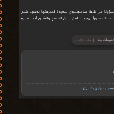
مسؤولة عن قاعة سامليسبري سعيدة لمعرفتها بوجود شبح
 نملك صوراُ لهنري الثامن ومن الممتع والشيق أخذ صورة
+
تقييمات بعد
ساهم بالتقييم
بسهم ؟ وأين يختفون ؟