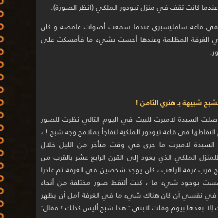
عندما كانت تقف في منزل تيودور الملكي (انظر الصورة).
ل في قاعة سامليسبري عندما سمعت أصوات غامضة و كان
في الغرفة المظلمة وعندها أحست بشيء ما فأمسكت على
ر.
بح شبيهة بـ هنري الثامن !
صلت السيدة لامبرت للبيت في اليوم التالي نظرت للصور
التقاطها في قاعة تيودور الملكية لتفاجأ بملامح وجه شبح ! ،
السيدة لامبرت ما جرى في وقت متأخر من الليل خلال
للمنزل الملكي الذي يعود إلى القرن الرابع عشر بالقرب من
 قرب غرفة الراهب ، كان يوجد شخصين في الغرفة ثم غادرا
 بوجود شيء ما ، كنت ألتقط صور مختلفة من أنحاء
في نفسي أن كان هناك شيء ما في الغرفة آمل أن يظهر
إلا بعدها بيوم وقلت لابني : هذا شبح أليس كذلك ؟ فقال: