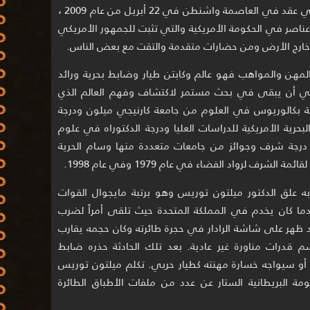
الأطباق الطائرة UFO وذلك في لقاء صحفي عقد في العاصمة واشنطن في 22 أبريل من عام 2009 ،
 عناصر في الحكومة الأمريكية والتي تثبت للجمهور الأمريكي
ارج الأرض ومن حضارات متقدمة والتقت مع بعض الناس.
مهن والمواهب فهو عالم وكابتن طيار وضابط بحرية ورائد
 أن يبقى في بحث مستمر لاكتشاف وفهم العالم الذي
 بكالوريوس في العلوم من جامعة كارنيجي ميلون ودرجة
حرية الأمريكية للدراسات العليا ودرجة الدكتوراه في علوم
معروف كما نال درجة شرف وجوائز من جامعات متعددة منها وسام الحرية
رف لرواد الفضاء في عام 1979 وفي عام 1998.
ه علق الدكتور ميلتون توريس وهو برتبة مايجوال القوات
ة الأمريكية على حادثة عام 1957 عندما كان يخدم في المملكة المتحدة حيث تلقى أمراً لضرب
ظهر على شاشة الرادار في حجرة طائرته وكان حجمه يقارب
قدرات مناورة غير عادية. بعد تلك الحادثة حذره ضابط
 أو سيواجه خسارة مهنته كطيار حربي. تكلم ميلتون توريس
مة البريطانية الستار عن عدد من ملفات الأطباق الطائرة