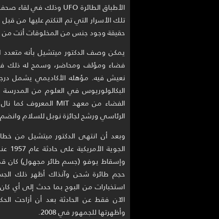
تلك الأسرار التي تم التكتم عليها من قبل
حقيقة وجود جنس من المخلوقات أتت من خ
يمكن وصف الدكتور ميتشيل بأنه متعدد ال
فضاء ومؤلف ومحاضر، وسمح له ذلك في
نعيش فيه. مؤهله الأكاديمي يشمل درجة
البكالولوريوس في العلوم من المدرسة الب
الفضاء من معهد MIT ال
الرئاسي ورشح لجائزة نوبل للسلام وانضم لقائمة الش
وبعد أن انتهى الدكتور ميتشيل من خطاب
الجوي
وإسقاط يوفو (جسم طائر مجهول) كان قد 
حجم طائرة شحن وآنذاك أظهر ذلك الجسم 
استخبارات من البوح بما حدث إلى أي كان
الآن فقط عن الحادثة بعد أن أزاحت الحكو
وأظهرتها للجمهور في 2008.