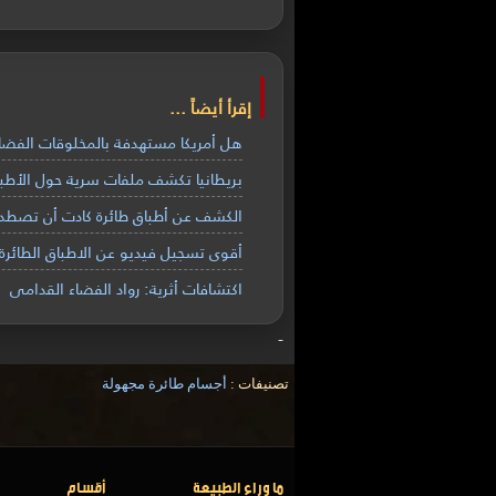
إقرأ أيضاً ...
هل أمريكا مستهدفة بالمخلوقات الفضائي
بريطانيا تكشف ملفات سرية حول الأطباق
الكشف عن أطباق طائرة كادت أن تصطدم
أقوى تسجيل فيديو عن الاطباق الطائرة 
اكتشافات أثرية: رواد الفضاء القدامى
-
تصنيفات :
أجسام طائرة مجهولة
ما وراء الطبيعة
أقسام