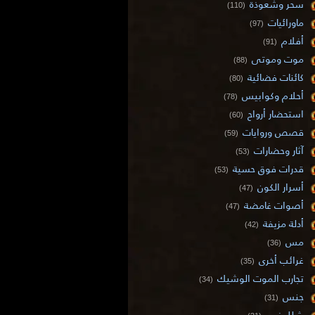
سحر وشعوذة
(110)
ماورائيات
(97)
أفلام
(91)
موت وموتى
(88)
كائنات فضائية
(80)
أحلام وكوابيس
(78)
استحضار أرواح
(60)
قصص وروايات
(59)
آثار وحضارات
(53)
قدرات فوق حسية
(53)
أسرار الكون
(47)
أصوات غامضة
(47)
أدلة مزيفة
(42)
مس
(36)
غرائب أخرى
(35)
تجارب الموت الوشيك
(34)
جنس
(31)
شلل نوم