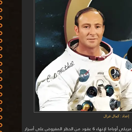
إعداد : كمال غزال
دعى الدكتور إدغار ميتشيل إدارة الرئيس الأمريكي أوباما لإنهاء 6 عقود من الحظر المفروض على أسرار