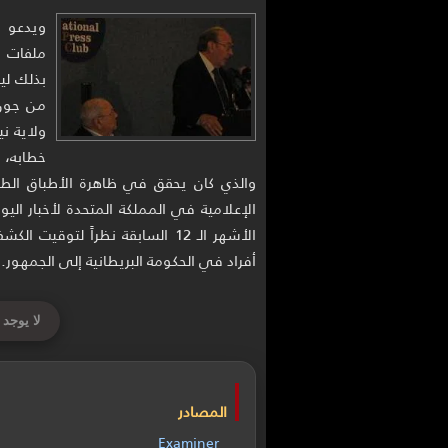
ويدعو ت
ملفات ال
بذلك لي
من جون 
ولاية ن
خطابه، 
والذي كان يحقق في ظاهرة الأطباق الطا
الإعلامية في المملكة المتحدة لأخبار ال
الأشهر الـ 12 السابقة نظراً لت
أفراد في الحكومة البريطانية إلى الجمهور.
لا يوجد 
المصادر
Examiner