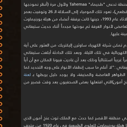
تغطيتها لحدث فتح تابوت راهبة فرعونية محنطة تدعى "طحيماء" Tahemaa ولأول مرة (أنظر نموذجها
المجسم الذي بني إعتماداً على المسح المقطعي)، تعود تلك المومياء إلى السلالة الـ 26 وتوفيت بعمر
28 سنة، حدث أمر غريب في مساء يوم الثلاثاء عام 1993، حينها كانت برفقة أعضاء من هيئة بورنيماوث
غامض لأنوار الغرفة ثم عودتها مجدداً أثناء حديث ستيفاني
نة عليها.
تمكن شركة الكهرباء ساوثرن إليكتريك من العثور على أية
لكهربائية في تلك الليلة. وبعد تلك الحادثة أبلغت ستيفاني
اً غريباً استثنائياً وذلك بعد أن غادرت فيونا المكان مع أن أياً
ني :"لا أعلم ما سبب إنطفاء الأنوار على وجه التحديد كما
واهر الغامضة والمخيفة، ولا يوجد دليل يربطها بـ
لعنة
عنخ أمون)التي افتعلها بعض الصحفيون بعد وقت قصير من
 منطقة الأقصر كما حدث مع الملك توت عنخ أمون الذي
عاشت بعده بحوالي 600 سنة ثم استلمتها هيئة بورنيماوث للعلوم الطبيعية في عام 1920 من متحف