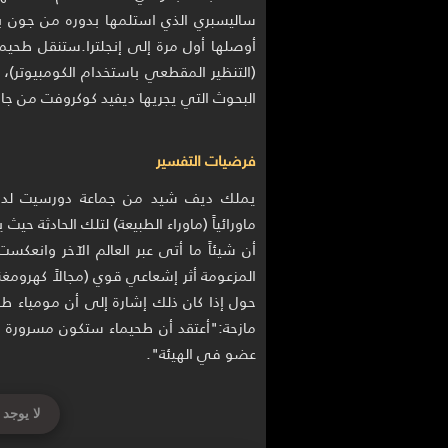
(التنظير المقطعي باستخدام الكومبيوتر)
البحوث التي يجريها ديفيد كوكروفت من جا
فرضيات التفسير
ماورائياً (ماوراء الطبيعة) لتلك الحادثة حيث
أن شيئاً ما أتى عبر العالم الآخر وانعكس
المزعومة أثر إشعاعي قوي (مجالاً كهرومغنا
حول إذا كان ذلك إشارة إلى أن مومياء طح
مازحة:"أعتقد أن طحيماء ستكون مسرورة جدا
عضو في الهيئة".
لا يوجد 