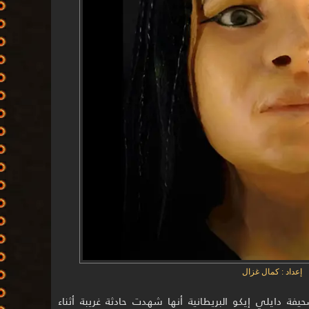
إعداد : كمال غزال
حيفة دايلي إيكو البريطانية أنها شهدت حادثة غريبة أثناء