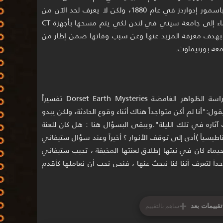
ساليسبري الذي استلمها بدوره من جون باسمور إدواردز في عام 1880، ولكن لا يعرف لحد الآن من
أوصلها أول مرة إلى إنجلترا.ستنقل طحيماء إلى جامعة سيتي في لندن لكي يتم مسحها بأجهزة CT
، بهدف معرفة المزيد عنها وعن سبب وفاتها ضمن إطار من
معة بورنيماوث.
يملك ديف شيد من جماعة دورسيت لدراسة الظواهر الغامضة Dorset Earth Mysteries تفسيراً
 يقول:"أنا لم أكن متواجداً هناك أثناء وقوع الحادثة، ولكن يبدو
ت آثاره في تلك الليلة".ويبقى البسؤال هنا : هل كان للعنة
طيسياً )أدى إلى توقف الأنوار ؟ أخيراً وعند سؤال ستيفاني
يماء كان في نيتها إطلاق لعنتها المخيفة ، تجيب ستيفاني
ً لتعرف أننا كنا نبحث عنها ، فنحن نحب أن نعاملها كأقدم
+
تقييمات بعد
ساهم بالتقييم