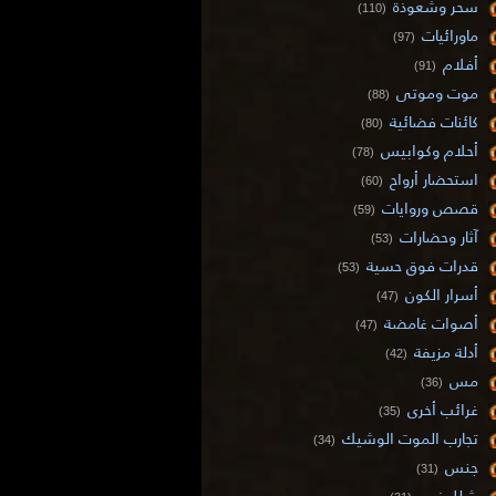
سحر وشعوذة
(110)
ماورائيات
(97)
أفلام
(91)
موت وموتى
(88)
كائنات فضائية
(80)
أحلام وكوابيس
(78)
استحضار أرواح
(60)
قصص وروايات
(59)
آثار وحضارات
(53)
قدرات فوق حسية
(53)
أسرار الكون
(47)
أصوات غامضة
(47)
أدلة مزيفة
(42)
مس
(36)
غرائب أخرى
(35)
تجارب الموت الوشيك
(34)
جنس
(31)
شلل نوم