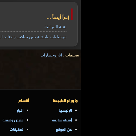
إقرأ أيضاً ...
لعنة الفراعنة
مومياءات غامضة في متاحف ومعابد اليا
تصنيفات :
آثار وحضارات
ما وراء الطبيعة
أقسام
الرئيسية
أخبار
أسئلة شائعة
قصص واقعية
عن الموقع
تحقيقات