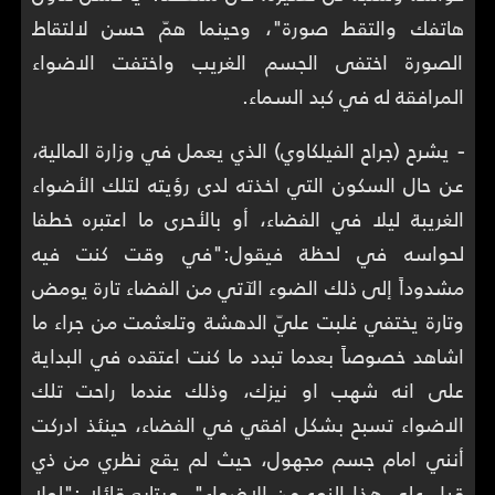
هاتفك والتقط صورة"، وحينما همّ حسن لالتقاط
الصورة اختفى الجسم الغريب واختفت الاضواء
المرافقة له في كبد السماء.
-
يشرح (جراح الفيلكاوي) الذي يعمل في وزارة المالية،
عن حال السكون التي اخذته لدى رؤيته لتلك الأضواء
الغريبة ليلا في الفضاء، أو بالأحرى ما اعتبره خطفا
لحواسه في لحظة فيقول:"في وقت كنت فيه
مشدوداً إلى ذلك الضوء الآتي من الفضاء تارة يومض
وتارة يختفي غلبت عليّ الدهشة وتلعثمت من جراء ما
اشاهد خصوصاً بعدما تبدد ما كنت اعتقده في البداية
على انه شهب او نيزك، وذلك عندما راحت تلك
الاضواء تسبح بشكل افقي في الفضاء، حينئذ ادركت
أنني امام جسم مجهول، حيث لم يقع نظري من ذي
قبل على هذا النوع من الاضواء". ويتابع قائلا :"لولا