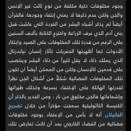
وجود مخلوقات ذكية مكلفة من نوع ثالث غير الإنس
والجن ولكن عدم ذكرها لا يعني إنتفاء وجودها، فالقرآن
أيضاً لم يذكر أشباه البشر من القردة التي عاشت قبل
بني آدم الذي عرف الزراعة واخترع الكتابة بآلاف السنين
على الرغم من قدرة تلك المخلوقات على الصيد وابتكار
الأدوات كما أظهرتها الحفريات كآثار إنسان نياندرتال
الذي يملك ذكاء لا يقل كثيراً عن ذكاء البشر وينتصب
على قدمين كالإنسان.ولكن من الممكن أيضاً ان تكون
تلك المخلوقات الفضائية شكلاًُ من أشكال الجن نظراً
لقدرتها الهائلة على الإختفاء بسرعة وكذلك طيرانها
وإشعاعاتها فالجن مخلوق من نار ، ومن الجدير بالذكر أن
الكنيسة الكاثوليكية سمحت مؤخراً من خلال
تصريح
الفاتيكان
أنه لا بأس من الإعتقاد بوجود مخلوقات
فضائية من الفضاء الخارجي بعد أن كانت تعارض تلك