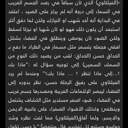
-
(الفيلكاوي) الذي كان سباقاً في رصد الجسم الغريب
في السماء إلى درجة أنه لم يركز على الصيد ، اعتقد
في البداية أنه أحد شهب او النيازك ولكن لما دقق أكثر
استبعد أن يكون ذلك فهو لو كان شهبا او نيزكا لسقط
ولكن الضوء كان يومض وينطلق في الفضاء بشكل
افقي فجعله يتسمر مثل مسمار في الطراد ما دفع بـ
الحداق حسن (الحداق: لقب من يصيد ذلك النوع من
السمك السمين) إلى توجيه سؤال له :"ماذا بك
؟...إلى ماذا تنظر ؟ ... ماذا بك؟" وعندما لم يرد
الفيلكاوي على رفيق الرحلة حسن، نظر بدوره إلى
الفضاء ليبصر الإلتماعات الغريبة ومصدرها جسم غريب
في الفضاء ، ضوء اصفر مستدير مثل الكشاف يشتعل
وينطفئ وكذلك الأضواء الصفراء على جانبيه الايمن
والايسر، ولما أفاق(الفيلكاوي) مما لفت نظره وشد
حواسه وسلبه كل تفكيره، قال منتفضاً:"يا حسن تناول