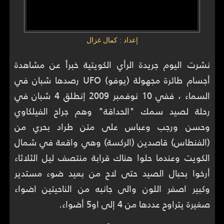
إعداد : كمال غزال
نشرت اليوم جريدة الرأي الكويتية خبراً عن مشاهدة
أجسام طائرة مجهولة (يوفو) UFO رصدها شبان في
السماء ، ففي 10 نوفمبر 2009 إنطلق 4 شبان في
رحلة لصيد سمك "الحداقة" وهم جراح الفيلكاوي
وحسن ورجب وعباس على متن طراد بحري من
(الفنطاس) قاصدين (الركسة) وهي واقعة في شمال
الكويت وعندما حلوا هناك قرابة منتصف ليل الثلاثاء
أرخوا بحبال الصيد حتى لاح من بعيد ضوء مستدير
وكبير اصفر اللون والى جانبه من الناحيتين اضواء
صغيرة يتراوح عددها من 4 إلى او5 أضواء.