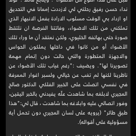
نداء حسن رفيق رحلتي لي لازددت إمعانا في التحديق
او ازداد بي الوقت مسلوب الارادة بفعل الانبهار الذي
تملكني من تلك الاضواء، وفاتتنا الفرصة ان نلتقط
صورة حتى بهاتفه الخليوي، ولكن نعتقد أن ما وراء تلك
الأضواء أو من كانوا في داخلها يملكون الحواس
والاجهزة المتطورة والتي حالت دون إتمام مهمة
تصويرنا لها". ويضيف :"رغم غياب تلك الأضواء عن
ناظرينا لكنها لم تغب عن خيالي ولسبر اغوار المعرفة
في نفسي اتصلت على الخبير الفلكي الدكتور صالح
العجيري لابلغه بما شاهدت علّه يفيدني بالخبر اليقين،
وفور اتصالي عليه وابلاغه بما شاهدت ، قال لي:"هذا
طبق طائر" (يرويه على لسان العجيري دون تحمل أية
مسؤولية على أقواله).