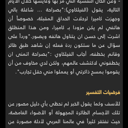
-
وعن الحال النفسية التي مر بها وعايشها خلال الايام
التالية، يقول (الفيلكاوي):"بصراحة ... شاغلة بالي
وجهزت كاميرا لرحلات الحداق المقبلة، خصوصاً أن
هاتفي لم يكن مزودا بـ كاميرا، ومن هذا المنطلق
اشرت إلى حسن ان يتناول هاتفه ويصور."ورداً على
سؤال عن ما ستكون ردة فعله إن شاهد طبق طائر
وقانم بخطفه، أجاب الفيلكاوي :"بصراحة اتمنى ان
يخطفوني لاكتشف عالمهم، ولكن لدي مخاوف من أن
يقوموا بمسح ذاكرتي أو يعملوا مني حقل تجارب".
فرضيات التفسير
للأسف وكما يقول الخبر لم نحظى بأي دليل مصور عن
تلك الأجسام الطائرة المجهولة أو الأضواء الغامضة،
حيث نفتقر كثيراً في عالمنا العربي لأدلة مصورة عن