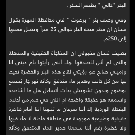
البحر "حالي " بطعم السكر .
وفي وصف بئر " برهوت " في محافظة المهرة يقول
غسان ان قطر فتحة البئر حوالي 25 متراً ويصل عمقها
إلى 250م.
يضيف غسان مقبولي ان المفاجأة الحقيقية والمذهلة
والتي لم أكن لأصدقها لولا أنني رأيتها بأم عيني انا
وزميلي صالح هو رؤيتي لقاع هذه البئر والخضرة تحيط
بها من كل جانب وهدير ماء متدفق وكأنه نهر جار يُسمع
بوضوح وبدون تشويش بدأت أتساءل هل ما أشاهده
واسمعه هو حقيقة واضحة ام انني في حلم من أحلام
اليقظة الوردية إلا أننا سرعان ما تنبهنا أننا أمام ظاهرة
حقيقية وطبيعية موجودة في منطقة قاحلة لا ماء فيها
ولا خضرة رغم أننا سمعنا هدير الماء المتدفق وكأنه