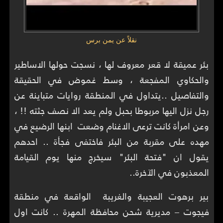
نقلاً عن يمن برس
بئر عميقة لا قعر معروف لها ، نسجت حولها الاساطير
والحكاوي المفجعة ، وسط غموض في الحقيقة
والتفاصيل ..يتداول في المنطقة روايات متباينة عن
رجل نزل اليها مربوطا بحبل ولم يعد الا نصف جثته !! ،
وعن امرأة كانت ترعى الاغنام وضعت ابنها الرضيع في
مهده على مقربة من البئر فاختفى فجأة .. احدهم
يقول ان "فتحة البئر" سيخرج منها يوم القيامة
المعذبون في الآخرة..
بير برهوت العجيبة والغريبة الواقعة في منطقة
فيجوت – مديرية شحن محافظة المهرة .. كانت اول