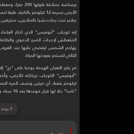
برصاصة عملاقة طول
الأرض بسرعة 12 كيلومتر بالثاني
يطمر تحت رماده بشرا بالملايين، محترقين
إنه كويكب "أبوفيس" الذي اختار العلماء
المتعطش لإحداث الضرر الدموي والطامات
يهاجم الشمس ليقضي عليها عند الغروب،
التالي لتستمر بعودتها الحياة.
ثم يكرر الثعبان الهجمة يوميا على "رع" إل
كيلومتر فقط، أي مرتين ونصف المرة المس
"ناسا" حلا لها قبل موعدها بعد 16 سنة، وهو يوم جمعة تاريخه 13 أبريل/نيسان 2029.
لا يوجد 