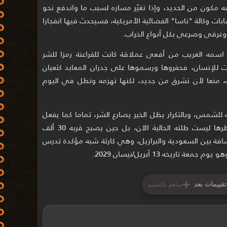
ها 250 مترا، ومعظمه مكون من الحديد، وإذا تغيّر مساره لسبب ما واندفع نحو
ة، طبقا لحسابات وكالة "ناسا" الفضائية الأمريكية، فسيحدث فيها انفجارا
 وغرقى وصرعى بكل أنواع الخراب.
 اسمه الغريب من أفعى عملاقة كانت للفراعنة رمزا للشر
 للإنسان، فحفروها ورسموها على جدران المعابد كثعبان
 منعا لأن تشرق من جديد، لكنها تهزمه وتطل في اليوم
ه للشمس، وبالتكرار يظل الخير يصارع الشر، تماما كما يفعل
"أبوفيس" الكويكب بزياراته للأرض، وأخطرها ليست طلته الحالية الآن، بل حين يصبح قربه 30 ألف
افة بين السعودية والبرازيل، وهي كارثة شبه مؤكدة تدرس
+
تقييمات بعد
ساهم بالتقييم