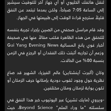
لنقل هاتفك الخليوي أو أي جهاز آخر للتوقيت سيشير
إلى الساعة 7:05 صباحاً، ولكن بعدما تبتعد عن النفق
قليلاً سترجع قراءة الوقت إلى طبيعتها في الجهاز.
وقد قام مراسل صحفي من الصين بإجراء تجربة بنفسه
للتحقق من هذه الظاهرة فكتب مقالاً عنها في صحيفة
أخبار غوي يانغ المسائية Gui Yang Evening News
وزعم أن تجاربه أثبتت ذلك الفقدان أو الرجزع في الزمن
بنسبة 80% من الحالات.
وكان (ألبرت آينشتاين) عالم الفيزياء الشهير قد صاغ
نظرية حول وجود ثقوب دودية بإمكانها حرف الزمكان أو
تكون بوابة لزمكان ومكان مختلفين.
-
ويروي (مايك تشين) عبر اليوتيوب خبر هذا النفق في
سلسلته "ما وراء العلم" Beyond Science، حيث